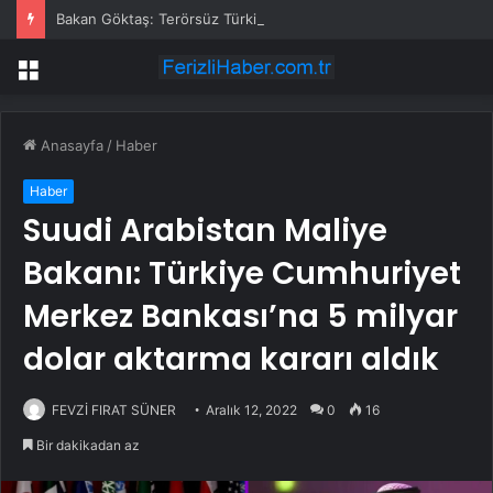
Bakan Göktaş: Terörsüz Türkiye tarihi bir adımdır
Menü
Anasayfa
/
Haber
Haber
Suudi Arabistan Maliye
Bakanı: Türkiye Cumhuriyet
Merkez Bankası’na 5 milyar
dolar aktarma kararı aldık
FEVZİ FIRAT SÜNER
Aralık 12, 2022
0
16
Bir dakikadan az