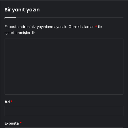
Bir yanıt yazın
E-posta adresiniz yayınlanmayacak.
Gerekli alanlar
*
ile
işaretlenmişlerdir
Y
o
r
u
m
*
Ad
*
E-posta
*