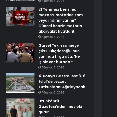
Ağustos 6, 2026
21 Temmuz benzine,
mazota, motorine zam
veya indirim var mı?
Güncel benzin motorin
akaryakıt fiyatları!
Ağustos 6, 2026
Gürsel Tekin sahneye
çıktı, Kılıçdaroğlu’nun
yanında fırça attı: ‘Ne
işiniz var burada?’
Ağustos 6, 2026
4. Konya GastroFest 3-6
Eylül’de Lezzet
Tutkunlarını Ağırlayacak
Ağustos 6, 2026
Uzunköprü
Gazetesi’nden mesleki
gurur