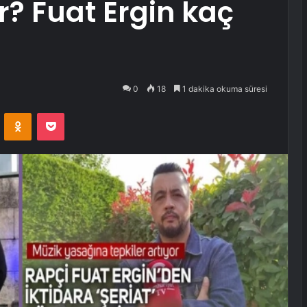
ir? Fuat Ergin kaç
0
18
1 dakika okuma süresi
VKontakte
Odnoklassniki
Pocket