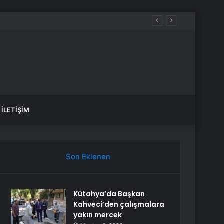
motorin akaryakıt fiyatları!
İLETIŞIM
Son Eklenen
Kütahya’da Başkan
Kahveci’den çalışmalara
yakın mercek