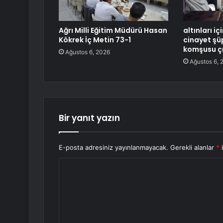
Ağrı Milli Eğitim Müdürü Hasan
altınları i
Kökrek İç Metin 73-1
cinayet şüp
komşusu çı
Ağustos 6, 2026
Ağustos 6, 
Bir yanıt yazın
E-posta adresiniz yayınlanmayacak.
Gerekli alanlar
*
i
Y
o
r
u