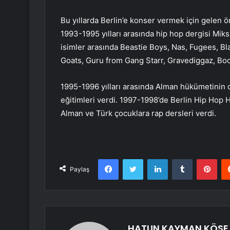
Bu yıllarda Berlin’e konser vermek için gelen ön
1993-1995 yılları arasında hip hop dergisi Miks
isimler arasında Beastie Boys, Nas, Fugees, Bl
Goats, Guru from Gang Starr, Gravediggaz, Boo
1995-1996 yılları arasında Alman hükümetinin d
eğitimleri verdi. 1997-1998’de Berlin Hip Hop H
Alman ve Türk çocuklara rap dersleri verdi.
Facebook
Twitter
LinkedIn
Tumblr
Pint
Paylaş
HATUN KAYMAN KÖSE