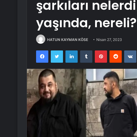
şarkıları nelerd
yaşında, nereli?
HATUN KAYMAN KÖSE
Nisan 27, 2023
Facebook
Twitter
LinkedIn
Tumblr
Pinterest
Reddit