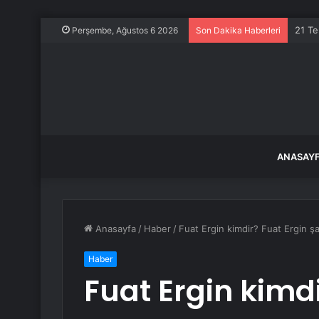
21 Te
Perşembe, Ağustos 6 2026
Son Dakika Haberleri
ANASAY
Anasayfa
/
Haber
/
Fuat Ergin kimdir? Fuat Ergin şa
Haber
Fuat Ergin kimdi