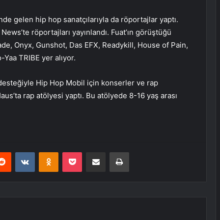
de gelen hip hop sanatçılarıyla da röportajlar yaptı.
 News’te röportajları yayınlandı. Fuat’ın görüştüğü
ade, Onyx, Gunshot, Das EFX, Readykill, House of Pain,
-Yaa TRIBE yer alıyor.
esteğiyle Hip Hop Mobil için konserler ve rap
aus’ta rap atölyesi yaptı. Bu atölyede 8-16 yaş arası
erest
Reddit
VKontakte
Odnoklassniki
Pocket
E-Posta ile paylaş
Yazdır