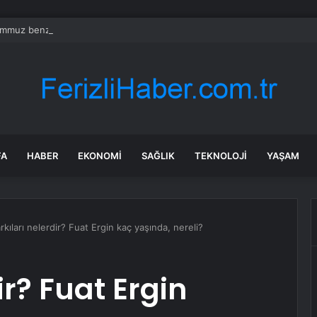
mmuz benzine, mazota, motorine zam veya indirim var mı? Güncel benzin 
FA
HABER
EKONOMI
SAĞLIK
TEKNOLOJI
YAŞAM
rkıları nelerdir? Fuat Ergin kaç yaşında, nereli?
r? Fuat Ergin