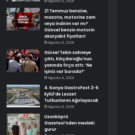
Ağustos 6, 2026
21 Temmuz benzine,
mazota, motorine zam
veya indirim var mı?
Güncel benzin motorin
akaryakıt fiyatları!
Ağustos 6, 2026
Gürsel Tekin sahneye
çıktı, Kılıçdaroğlu’nun
yanında fırça attı: ‘Ne
işiniz var burada?’
Ağustos 6, 2026
4. Konya GastroFest 3-6
Eylül’de Lezzet
Tutkunlarını Ağırlayacak
Ağustos 6, 2026
Uzunköprü
Gazetesi’nden mesleki
gurur