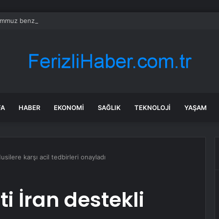
mmuz benzine, mazota, motorine zam veya indirim var mı? Güncel benzin 
FA
HABER
EKONOMI
SAĞLIK
TEKNOLOJI
YAŞAM
ilere karşı acil tedbirleri onayladı
 İran destekli