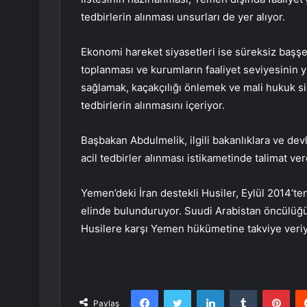
tedbirlerin alınması unsurları de yer alıyor.
Ekonomi hareket siyasetleri ise süreksiz başşeh
toplanması ve kurumların faaliyet seviyesinin y
sağlamak, kaçakçılığı önlemek ve mali hukuk si
tedbirlerin alınmasını içeriyor.
Başbakan Abdulmelik, ilgili bakanlıklara ve dev
acil tedbirler alınması istikametinde talimat ver
Yemen’deki İran destekli Husiler, Eylül 2014’t
elinde bulunduruyor. Suudi Arabistan öncülüğün
Husilere karşı Yemen hükümetine takviye veriy
Facebook
Twitter
LinkedIn
Tumblr
Pint
Paylaş