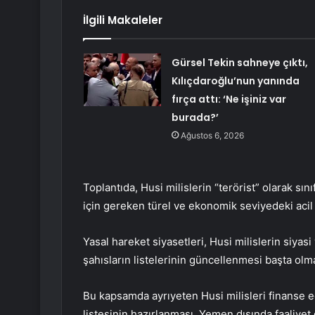
İlgili Makaleler
Gürsel Tekin sahneye çıktı,
Kılıçdaroğlu’nun yanında
fırça attı: ‘Ne işiniz var
burada?’
Ağustos 6, 2026
Toplantıda, Husi milislerin “terörist” olarak sı
için gereken türel ve ekonomik seviyedeki acil 
Yasal hareket siyasetleri, Husi milislerin siyasi
şahısların listelerinin güncellenmesi başta olma
Bu kapsamda ayrıyeten Husi milisleri finanse ed
listesinin hazırlanması, Yemen dışında faaliyet 