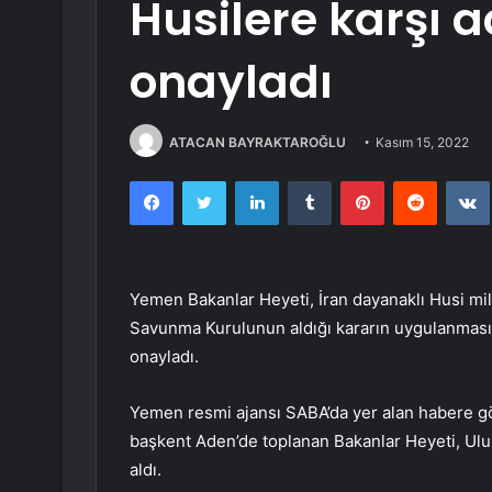
Husilere karşı ac
onayladı
ATACAN BAYRAKTAROĞLU
Kasım 15, 2022
Facebook
Twitter
LinkedIn
Tumblr
Pinterest
Reddit
Yemen Bakanlar Heyeti, İran dayanaklı Husi milis
Savunma Kurulunun aldığı kararın uygulanması 
onayladı.
Yemen resmi ajansı SABA’da yer alan habere g
başkent Aden’de toplanan Bakanlar Heyeti, Ulu
aldı.