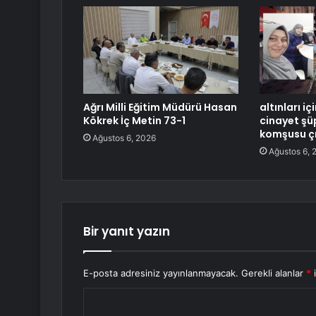
Ağrı Milli Eğitim Müdürü Hasan
altınları i
Kökrek İç Metin 73-1
cinayet şüp
komşusu çı
Ağustos 6, 2026
Ağustos 6, 
Bir yanıt yazın
E-posta adresiniz yayınlanmayacak.
Gerekli alanlar
*
i
Y