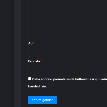
o
r
u
m
*
Ad
*
E-posta
*
Daha sonraki yorumlarımda kullanılması için adı
kaydedilsin.