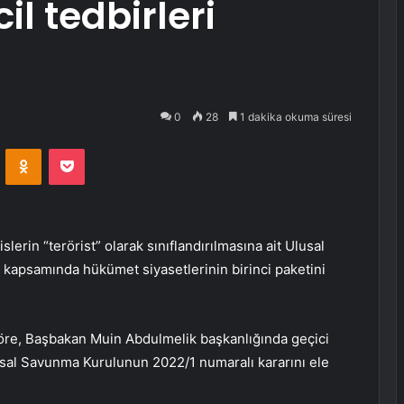
il tedbirleri
0
28
1 dakika okuma süresi
VKontakte
Odnoklassniki
Pocket
lerin “terörist” olarak sınıflandırılmasına ait Ulusal
kapsamında hükümet siyasetlerinin birinci paketini
öre, Başbakan Muin Abdulmelik başkanlığında geçici
sal Savunma Kurulunun 2022/1 numaralı kararını ele