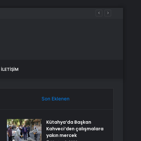
motorin akaryakıt fiyatları!
İLETIŞIM
Son Eklenen
Kütahya’da Başkan
Kahveci’den çalışmalara
yakın mercek