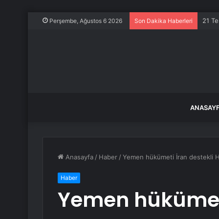
21 Te
Perşembe, Ağustos 6 2026
Son Dakika Haberleri
ANASAY
Anasayfa
/
Haber
/
Yemen hükümeti İran destekli Hus
Haber
Yemen hükümeti