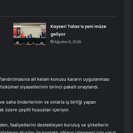
Kayseri Talas’a yeni müze
geliyor
Ağustos 6, 2026
nıflandırılmasına ait kelam konusu kararın uygulanması
hükümet siyasetlerinin birinci paketi onaylandı.
 ve saha önderlerinin ve onlarla iş birliği yapan
k üzere çeşitli hususları içeriyor.
en, faaliyetlerini destekleyen kuruluş ve şirketlerin
gösteren Husiler ile kontaklı ağların izlenmesi için yasal