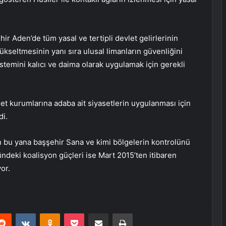
ir Aden’de tüm yasal ve tertipli devlet gelirlerinin
ükseltmesinin yanı sıra ulusal limanların güvenliğini
stemini kalıcı ve daima olarak uygulamak için gerekli
let kurumlarına adaba ait siyasetlerin uygulanması için
di.
en bu yana başşehir Sana ve kimi bölgelerin kontrolünü
deki koalisyon güçleri ise Mart 2015’ten itibaren
or.
erest
Reddit
VKontakte
Odnoklassniki
Pocket
E-Posta ile paylaş
Yazdır