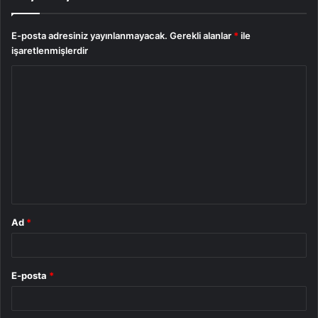
E-posta adresiniz yayınlanmayacak.
Gerekli alanlar
*
ile
işaretlenmişlerdir
Y
o
r
u
m
*
Ad
*
E-posta
*