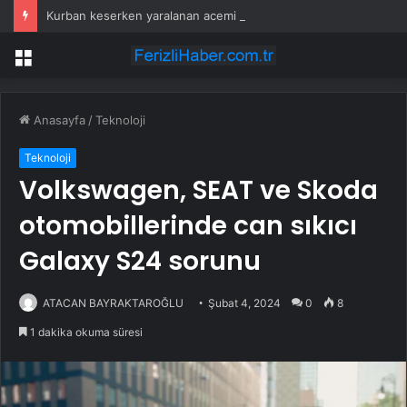
Kurban keserken yaralanan acemi kasaplar hastanelik oldu
Menü
Anasayfa
/
Teknoloji
Teknoloji
Volkswagen, SEAT ve Skoda
otomobillerinde can sıkıcı
Galaxy S24 sorunu
ATACAN BAYRAKTAROĞLU
Şubat 4, 2024
0
8
1 dakika okuma süresi