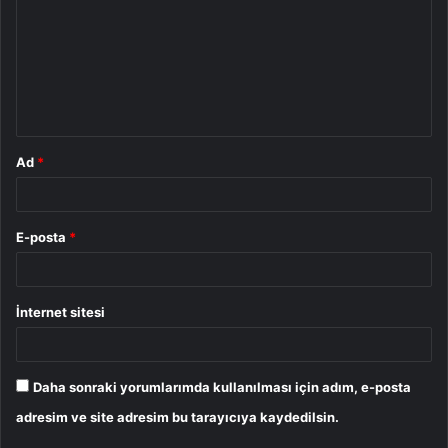
r
u
m
*
Ad
*
E-posta
*
İnternet sitesi
Daha sonraki yorumlarımda kullanılması için adım, e-posta
adresim ve site adresim bu tarayıcıya kaydedilsin.