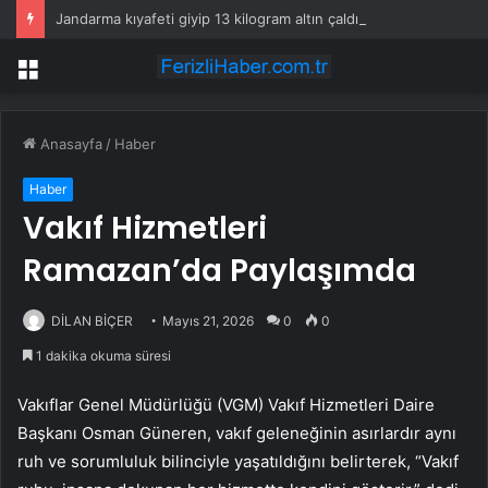
Jandarma kıyafeti giyip 13 kilogram altın çaldılar! Film gibi soygun cezaevinde bitti
Menü
Anasayfa
/
Haber
Haber
Vakıf Hizmetleri
Ramazan’da Paylaşımda
DİLAN BİÇER
Mayıs 21, 2026
0
0
1 dakika okuma süresi
Vakıflar Genel Müdürlüğü (VGM) Vakıf Hizmetleri Daire
Başkanı Osman Güneren, vakıf geleneğinin asırlardır aynı
ruh ve sorumluluk bilinciyle yaşatıldığını belirterek, “Vakıf