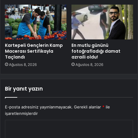
Kartepeli Gençlerin Kamp
En mutlu gününü
Macerası Sertifikayla
fotoğrafladığı damat
Taçlandı
azraili oldu!
Ağustos 8, 2026
Ağustos 8, 2026
Bir yanıt yazın
E-posta adresiniz yayınlanmayacak.
Gerekli alanlar
*
ile
işaretlenmişlerdir
Y
o