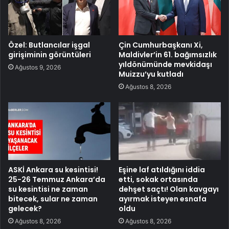
Özel: Butlancılar işgal
Çin Cumhurbaşkanı Xi,
girişiminin görüntüleri
Maldivler’in 61. bağımsızlık
yıldönümünde mevkidaşı
Ağustos 9, 2026
Muizzu’yu kutladı
Ağustos 8, 2026
ASKİ Ankara su kesintisi!
Eşine laf atıldığını iddia
25-26 Temmuz Ankara’da
etti, sokak ortasında
su kesintisi ne zaman
dehşet saçtı! Olan kavgayı
bitecek, sular ne zaman
ayırmak isteyen esnafa
gelecek?
oldu
Ağustos 8, 2026
Ağustos 8, 2026