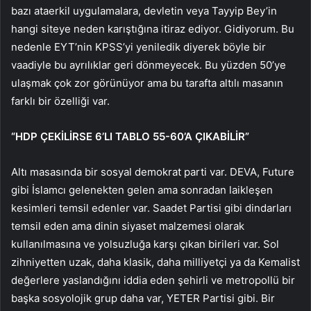
bazı ataerkil uygulamalara, devletin veya Tayyip Bey’in
hangi siteye neden karıştığına itiraz ediyor. Gidiyorum. Bu
nedenle EYT’nin KPSS’yi yeniledik diyerek böyle bir
vaadiyle bu ayrılıklar geri dönmeyecek. Bu yüzden 50’ye
ulaşmak çok zor görünüyor ama bu tarafta altılı masanın
farklı bir özelliği var.
“HDP ÇEKİLİRSE 6’LI TABLO 55-60’A ÇIKABİLİR”
Altı masasında bir sosyal demokrat parti var. DEVA, Future
gibi İslamcı gelenekten gelen ama sonradan laikleşen
kesimleri temsil edenler var. Saadet Partisi gibi dindarları
temsil eden ama dinin siyaset malzemesi olarak
kullanılmasına ve yolsuzluğa karşı çıkan birileri var. Sol
zihniyetten uzak, daha klasik, daha milliyetçi ya da Kemalist
değerlere yaslandığını iddia eden şehirli ve metropollü bir
başka sosyolojik grup daha var, YETER Partisi gibi. Bir