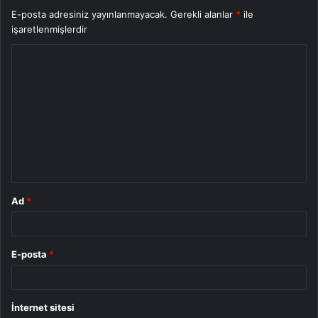
E-posta adresiniz yayınlanmayacak.
Gerekli alanlar
*
ile
işaretlenmişlerdir
Y
o
r
u
m
*
Ad
*
E-posta
*
İnternet sitesi