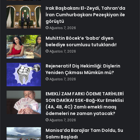
Irak Başbakanı El-Zeydi, Tahran’da
İran Cumhurbaşkanı Pezeşkiyan ile
görüştü
Ağustos 7, 2026
Muhittin Böcek’e ‘baba’ diyen
belediye sorumlusu tutuklandı!
Ağustos 7, 2026
Rejeneratif Diş Hekimliği: Dişlerin
Yeniden Çıkması Mümkün mü?
Ağustos 7, 2026
EMEKLİ ZAM FARKI ÖDEME TARİHLERİ
SON DAKİKA! SSK-Bağ-Kur Emeklisi
(4A, 4B, 4C) Zamlı emekli maaş
ödemeleri ne zaman yatacak?
Ağustos 7, 2026
Manisa’da Barajlar Tam Doldu, Su
Salımı Başladı