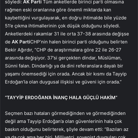
söyledi:
AK Parti
Tüm anketlerde birinci parti olmasına
rağmen eski oranlarına göre önemli miktarda kan
kaybettiğini vurgulayarak, en doğru ihtimalde bile yüzde
51’e çıkma ihtimallerinin çok düşük olduğunu söyledi.
Anketlerdeki rakamlar 31 ile orta 37-38 arasında değişse
de
AK Parti
CHP’nin halen birinci parti olduğunu belirten
Bekir Ağırdır, “CHP de araştırmalara göre 22 ile 26-27
arasında değişiyor. 37’si gerçekten dindar, Müslüman,
Sünni falan. Dindarlığı ya da dini referanslara dayalı bir
yaşamı önemsediği için orada. Ancak bir kısmı da Tayyip
Erdoğan’la olan duygusal ilişkisi ve güveni için orada.”
“TAYYİP ERDOĞAN’A İNANÇ HALA GÜÇLÜ HAKİM”
Seçmen bazı hataları görmediğinden ve görmediğinden
değil ama Tayyip Erdoğan’a olan güvenlerinin hala çok
baskın olduğunu belirterek, şöyle devam etti: “Bazıları az
ya da çok ama her biri. Milliyetçi, şovenist duyguları çok