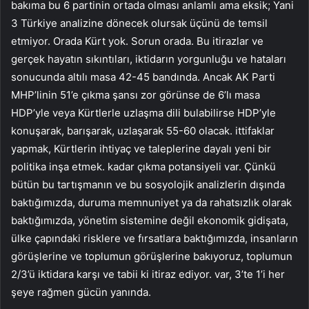
bakıma bu 6 partinin ortada olması anlamlı ama eksik; Yani
3 Türkiye analizine dönecek olursak üçünü de temsil
etmiyor. Orada Kürt yok. Sorun orada. Bu itirazlar ve
gerçek hayatın sıkıntıları, iktidarın yorgunluğu ve hataları
sonucunda altılı masa 42-45 bandında. Ancak AK Parti
MHP’linin 51’e çıkma şansı zor görünse de 6’lı masa
HDP’yle veya Kürtlerle uzlaşma dili bulabilirse HDP’yle
konuşarak, barışarak, uzlaşarak 55-60 olacak. ittifaklar
yapmak, Kürtlerin ihtiyaç ve taleplerine dayalı yeni bir
politika inşa etmek. kadar çıkma potansiyeli var. Çünkü
bütün bu tartışmanın ve bu sosyolojik analizlerin dışında
baktığımızda, duruma memnuniyet ya da rahatsızlık olarak
baktığımızda, yönetim sistemine değil ekonomik gidişata,
ülke çapındaki risklere ve fırsatlara baktığımızda, insanların
görüşlerine ve toplumun görüşlerine bakıyoruz, toplumun
2/3’ü iktidara karşı ve tabii ki itiraz ediyor. var, 3’te 1’i her
şeye rağmen gücün yanında.