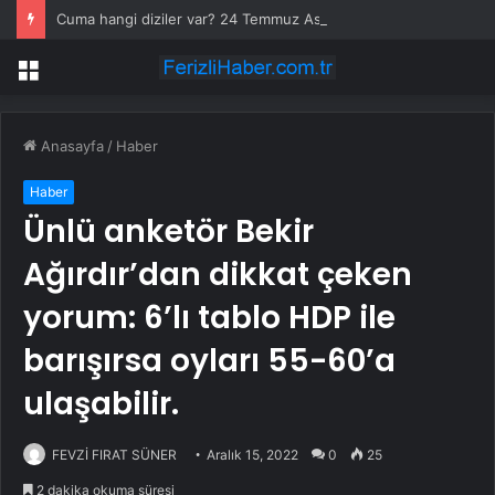
Cuma hangi diziler var? 24 Temmuz Asırlık Gece saat kaçta başlıyor?
Menü
Anasayfa
/
Haber
Haber
Ünlü anketör Bekir
Ağırdır’dan dikkat çeken
yorum: 6’lı tablo HDP ile
barışırsa oyları 55-60’a
ulaşabilir.
FEVZİ FIRAT SÜNER
Aralık 15, 2022
0
25
2 dakika okuma süresi