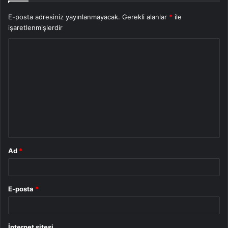
E-posta adresiniz yayınlanmayacak.
Gerekli alanlar
*
ile
işaretlenmişlerdir
Y
o
r
u
m
*
Ad
*
E-posta
*
İnternet sitesi