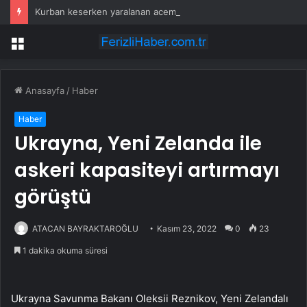
Kurban keserken yaralanan acemi kasaplar hastanelik oldu
Menü
Anasayfa
/
Haber
Haber
Ukrayna, Yeni Zelanda ile
askeri kapasiteyi artırmayı
görüştü
ATACAN BAYRAKTAROĞLU
Kasım 23, 2022
0
23
1 dakika okuma süresi
Ukrayna Savunma Bakanı Oleksii Reznikov, Yeni Zelandalı