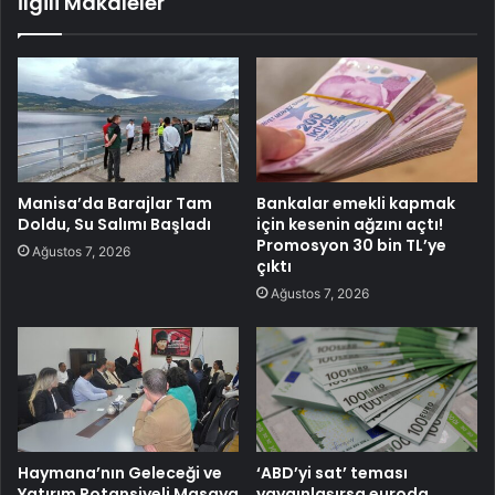
İlgili Makaleler
Manisa’da Barajlar Tam
Bankalar emekli kapmak
Doldu, Su Salımı Başladı
için kesenin ağzını açtı!
Promosyon 30 bin TL’ye
Ağustos 7, 2026
çıktı
Ağustos 7, 2026
Haymana’nın Geleceği ve
‘ABD’yi sat’ teması
Yatırım Potansiyeli Masaya
yaygınlaşırsa euroda