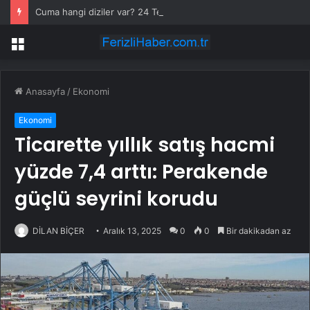
Cuma hangi diziler var? 24 Temmuz Asırlık Gece saat kaçta başlıyor?
Menü
Anasayfa
/
Ekonomi
Ekonomi
Ticarette yıllık satış hacmi
yüzde 7,4 arttı: Perakende
güçlü seyrini korudu
DİLAN BİÇER
Aralık 13, 2025
0
0
Bir dakikadan az