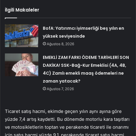
İlgili Makaleler
BofA: Yatırımcı iyimserliği beş yılın en
yüksek seviyesinde
Ağustos 8, 2026
EMEKLİ ZAM FARKI ÖDEME TARİHLERİ SON
DAKİKA! SSK-Bağ-Kur Emeklisi (4A, 4B,
4C) Zamlı emekli maaş ödemeleri ne
zaman yatacak?
Ağustos 7, 2026
Ticaret satış hacmi, ekimde geçen yılın aynı ayına göre
yüzde 7,4 artış kaydetti. Bu dönemde motorlu kara taşıtları
ve motosikletlerin toptan ve perakende ticareti ile onarımı
için satış hacmi yüzde 9,1, perakende ticaret satış hacmi