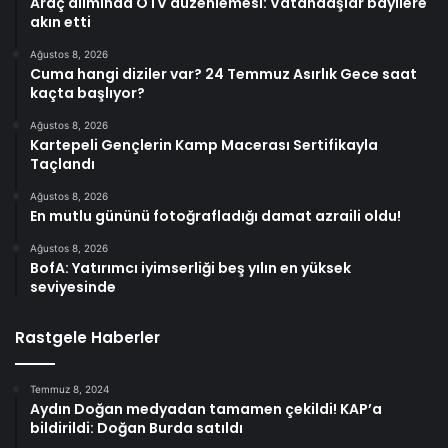
Araç alımında ÖTV düzenlemesi: Vatandaşlar bayilere
akın etti
Ağustos 8, 2026
Cuma hangi diziler var? 24 Temmuz Asırlık Gece saat
kaçta başlıyor?
Ağustos 8, 2026
Kartepeli Gençlerin Kamp Macerası Sertifikayla
Taçlandı
Ağustos 8, 2026
En mutlu gününü fotoğrafladığı damat azraili oldu!
Ağustos 8, 2026
BofA: Yatırımcı iyimserliği beş yılın en yüksek
seviyesinde
Rastgele Haberler
Temmuz 8, 2024
Aydın Doğan medyadan tamamen çekildi! KAP’a
bildirildi: Doğan Burda satıldı