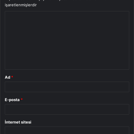
işaretlenmişlerdir
Y
o
r
u
m
*
Ad
*
E-posta
*
İnternet sitesi