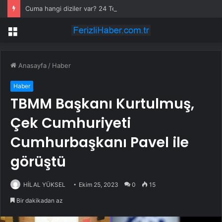
Cuma hangi diziler var? 24 Temmuz Asırlık Gece saat kaçta başlıyor?
Menü
Anasayfa
/
Haber
Haber
TBMM Başkanı Kurtulmuş,
Çek Cumhuriyeti
Cumhurbaşkanı Pavel ile
görüştü
HİLAL YÜKSEL
Ekim 25, 2023
0
15
Bir dakikadan az