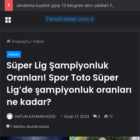
Jandarma kıyafeti giyip 13 kilogram altın çaldılar! Film gibi soygun cezaevinde bitti
Menü
Anasayfa
/
Haber
Haber
Süper Lig Şampiyonluk
Oranları! Spor Toto Süper
Lig’de şampiyonluk oranları
ne kadar?
HATUN KAYMAN KÖSE
Ocak 17, 2023
0
17
1 dakika okuma süresi