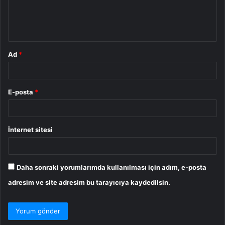
m
*
Ad
*
E-posta
*
İnternet sitesi
Daha sonraki yorumlarımda kullanılması için adım, e-posta
adresim ve site adresim bu tarayıcıya kaydedilsin.