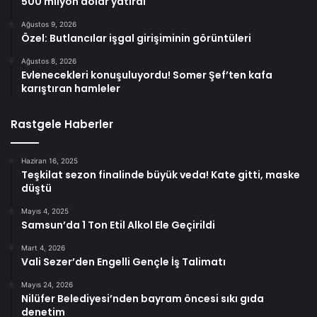
500 milyon dolar yatırdı
Ağustos 9, 2026
Özel: Butlancılar işgal girişiminin görüntüleri
Ağustos 8, 2026
Evlenecekleri konuşuluyordu! Somer Şef’ten kafa
karıştıran hamleler
Rastgele Haberler
Haziran 16, 2025
Teşkilat sezon finalinde büyük veda! Kate gitti, maske
düştü
Mayıs 4, 2025
Samsun’da 1 Ton Etil Alkol Ele Geçirildi
Mart 4, 2026
Vali Sezer’den Engelli Gençle İş Talimatı
Mayıs 24, 2026
Nilüfer Belediyesi’nden bayram öncesi sıkı gıda
denetim