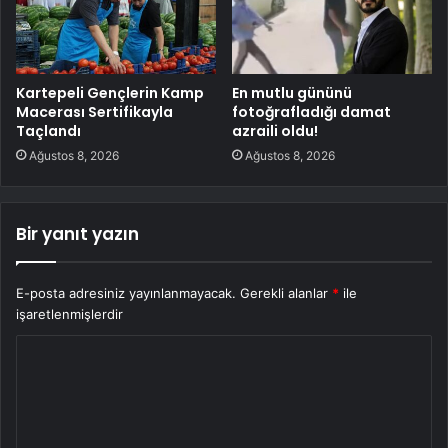
Kartepeli Gençlerin Kamp
En mutlu gününü
Macerası Sertifikayla
fotoğrafladığı damat
Taçlandı
azraili oldu!
Ağustos 8, 2026
Ağustos 8, 2026
Bir yanıt yazın
E-posta adresiniz yayınlanmayacak.
Gerekli alanlar
*
ile
işaretlenmişlerdir
Y
o
r
u