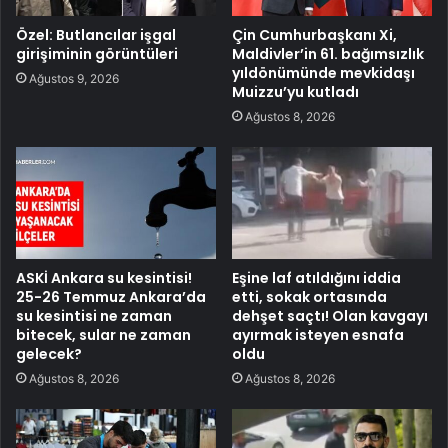
Özel: Butlancılar işgal
Çin Cumhurbaşkanı Xi,
girişiminin görüntüleri
Maldivler’in 61. bağımsızlık
yıldönümünde mevkidaşı
Ağustos 9, 2026
Muizzu’yu kutladı
Ağustos 8, 2026
ASKİ Ankara su kesintisi!
Eşine laf atıldığını iddia
25-26 Temmuz Ankara’da
etti, sokak ortasında
su kesintisi ne zaman
dehşet saçtı! Olan kavgayı
bitecek, sular ne zaman
ayırmak isteyen esnafa
gelecek?
oldu
Ağustos 8, 2026
Ağustos 8, 2026