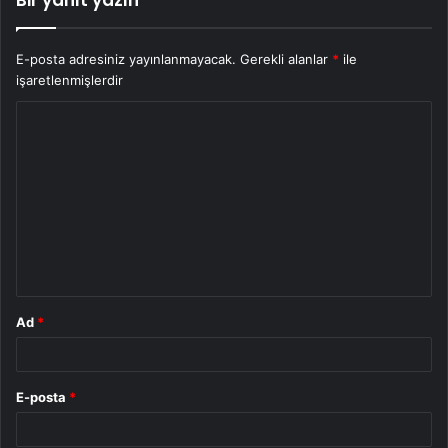
E-posta adresiniz yayınlanmayacak.
Gerekli alanlar
*
ile
işaretlenmişlerdir
Y
o
r
u
m
*
Ad
*
E-posta
*