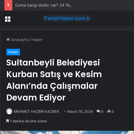
Cuma hangi diziler var? 24 Temmuz Asırlık Gece saat kaçta başlıyor?
Menü
Anasayfa
/
Haber
Haber
Sultanbeyli Belediyesi
Kurban Satış ve Kesim
Alanı’nda Çalışmalar
Devam Ediyor
MEHMET HAZBİN KAZBEK
Mayıs 16, 2024
0
0
1 dakika okuma süresi