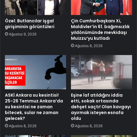
Özel: Butlancılar işgal
Çin Cumhurbaşkanı Xi,
girişiminin görüntüleri
Maldivler’in 61. bağımsızlık
yıldönümünde mevkidaşı
Ağustos 9, 2026
Muizzu’yu kutladı
Ağustos 8, 2026
ASKİ Ankara su kesintisi!
Eşine laf atıldığını iddia
25-26 Temmuz Ankara’da
etti, sokak ortasında
su kesintisi ne zaman
dehşet saçtı! Olan kavgayı
bitecek, sular ne zaman
ayırmak isteyen esnafa
gelecek?
oldu
Ağustos 8, 2026
Ağustos 8, 2026