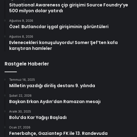
Situational Awareness çip girişimi Source Foundry’ye
500 milyon dolar yatırdı
Ağustos 9, 2026
Özel: Butlancılar işgal girişiminin görüntüleri
Ağustos 8, 2026
Evlenecekleri konuşuluyordu! Somer Şef’ten kafa
karıştıran hamleler
Rastgele Haberler
Temmuz 16, 2025
Milletin yazdığı diriliş destanı 9. yılında
Şubat 22, 2026
Başkan Erkan Aydın’dan Ramazan mesajı
Aralık 30, 2025
Bolu’da Kar Yağışı Başladı
Ocak 27, 2026
Fenerbahçe, Gaziantep FK ile 13. Randevuda