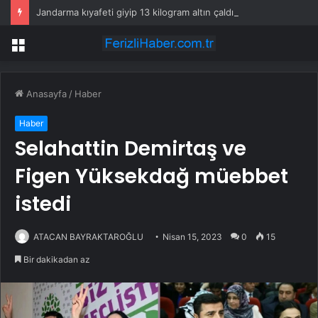
Jandarma kıyafeti giyip 13 kilogram altın çaldılar! Film gibi soygun cezaevinde bitti
Menü
Anasayfa
/
Haber
Haber
Selahattin Demirtaş ve
Figen Yüksekdağ müebbet
istedi
ATACAN BAYRAKTAROĞLU
Nisan 15, 2023
0
15
Bir dakikadan az