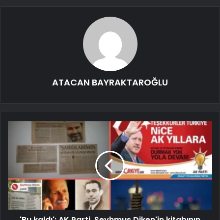
ATACAN BAYRAKTAROĞLU
'Bu kaldı': AK Parti, Şeyhmus Diken'in kitabının