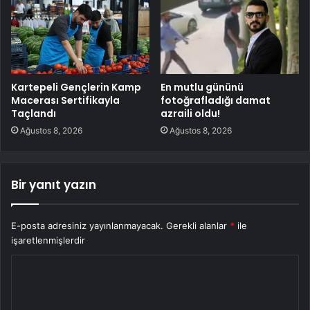
Kartepeli Gençlerin Kamp
En mutlu gününü
Macerası Sertifikayla
fotoğrafladığı damat
Taçlandı
azraili oldu!
Ağustos 8, 2026
Ağustos 8, 2026
Bir yanıt yazın
E-posta adresiniz yayınlanmayacak.
Gerekli alanlar
*
ile
işaretlenmişlerdir
Y
o
r