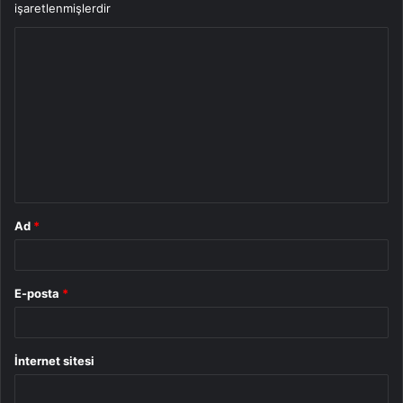
işaretlenmişlerdir
Y
o
r
u
m
*
Ad
*
E-posta
*
İnternet sitesi