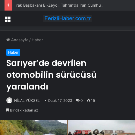
Irak Başbakanı El-Zeydi, Tahran’da İran Cumhurbaşkanı Pezeşkiyan ile görüştü
Menü
Anasayfa
/
Haber
Haber
Sarıyer’de devrilen
otomobilin sürücüsü
yaralandı
HİLAL YÜKSEL
Ocak 17, 2023
0
15
Bir dakikadan az