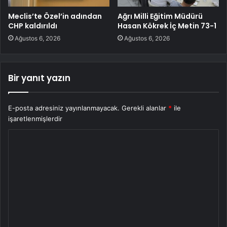
Meclis’te Özel’in adından
Ağrı Milli Eğitim Müdürü
CHP kaldırıldı
Hasan Kökrek İç Metin 73-1
Ağustos 6, 2026
Ağustos 6, 2026
Bir yanıt yazın
E-posta adresiniz yayınlanmayacak.
Gerekli alanlar
*
ile
işaretlenmişlerdir
Y
o
r
u
m
*