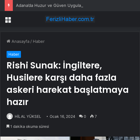
Adana’da Huzur ve Güven Uygulaması
Menü
Anasayfa
/
Haber
Haber
Rishi Sunak: İngiltere,
Husilere karşı daha fazla
askeri harekat başlatmaya
hazır
HİLAL YÜKSEL
Ocak 16, 2024
0
7
1 dakika okuma süresi