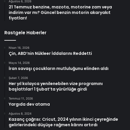
Ağustos 6, 2026
21 Temmuz benzine, mazota, motorine zam veya
indirim var mı? Güncel benzin motorin akaryakıt
fiyatları!
Rastgele Haberler
Nisan 16, 2026
Çin, ABD’nin Nükleer İddalarını Reddetti
Mayıs 14, 2026
İran savaşı çocukların mutluluğunu elinden aldı
Şubat 7, 2026
Her yıl kolayca yenilenebilen vize programını
başlattılar! 1 Şubat’ta yürürlüğe girdi
Temmuz 11, 2026
Yargıda dev atama
Ağustos 8, 2024
Kazanç çağrısı: Cricut, 2024 yılının ikinci çeyreğinde
gelirlerindeki düşüşe rağmen kârını artırdı