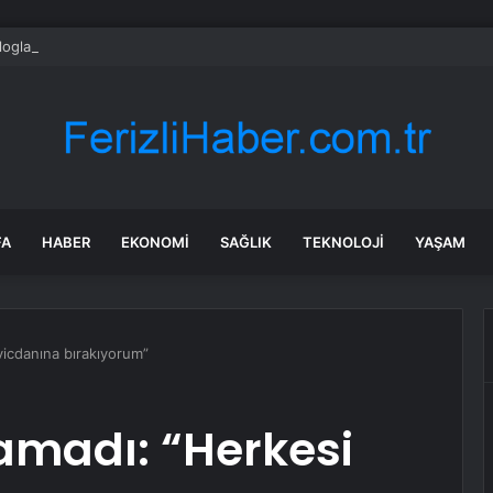
loglara göre özgüveni düşük insanların ağzından düşürmediği 10 cümle
FA
HABER
EKONOMI
SAĞLIK
TEKNOLOJI
YAŞAM
vicdanına bırakıyorum”
damadı: “Herkesi