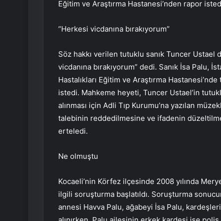
Eğitim ve Araştırma Hastanesi’nden rapor isted
“Herkesi vicdanına bırakıyorum”
Söz hakkı verilen tutuklu sanık Tuncer Ustael 
vicdanına bırakıyorum” dedi. Sanık İsa Palu, İ
Hastalıkları Eğitim ve Araştırma Hastanesi’nde t
istedi. Mahkeme heyeti, Tuncer Ustael’in tutuk
alınması için Adli Tıp Kurumu’na yazılan müzek
talebinin reddedilmesine ve ifadenin düzeltilm
erteledi.
Ne olmuştu
Kocaeli’nin Körfez ilçesinde 2008 yılında Mery
ilgili soruşturma başlatıldı. Soruşturma sonu
annesi Havva Palu, ağabeyi İsa Palu, kardeşleri
alınırken, Palu ailesinin erkek kardeşi ise poli