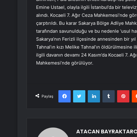
Emine Ustael, olayla ilgili İstanbul’da bir tele
alındı. Kocaeli 7. Ağır Ceza Mahkemesi’nde görü
çarptırıldı. Bu karar Sakarya Bölge Adliye Mahk
tarafından savunulduğu ve bu nedenle ‘usul ha
Sakarya’nın Ferizli ilçesinde annesinden bir y
Tahnal’ın kızı Melike Tahnal’ın öldürülmesine 
ilgili davanın devamı 24 Kasım’da Kocaeli 7. A
Mahkemesi’nde görülüyor.
Facebook
Twitter
LinkedIn
Tumblr
Pint
Paylaş
ATACAN BAYRAKTAR