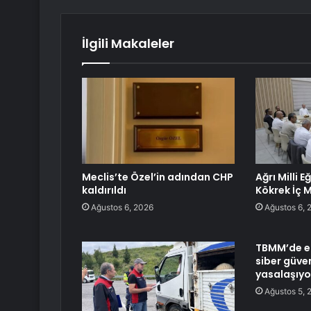
İlgili Makaleler
Meclis’te Özel’in adından CHP
Ağrı Milli 
kaldırıldı
Kökrek İç M
Ağustos 6, 2026
Ağustos 6, 
TBMM’de e
siber güve
yasalaşıyo
Ağustos 5, 