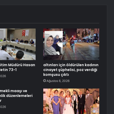
Eğitim Müdürü Hasan
altınları için öldürülen kadının
etin 73-1
cinayet şüphelisi, poz verdiği
komşusu çıktı
2026
Ağustos 6, 2026
mekli maaşı ve
nlik düzenlemeleri
r
2026