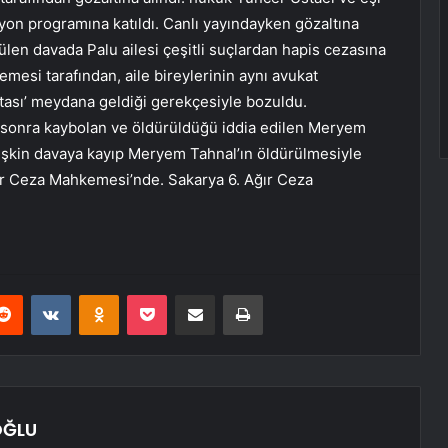
vizyon programına katıldı. Canlı yayındayken gözaltına
len davada Palu ailesi çeşitli suçlardan hapis cezasına
emesi tarafından, aile bireylerinin aynı avukat
tası’ meydana geldiği gerekçesiyle bozuldu.
ıl sonra kaybolan ve öldürüldüğü iddia edilen Meryem
ilişkin davaya kayıp Meryem Tahnal’ın öldürülmesiyle
ğır Ceza Mahkemesi’nde. Sakarya 6. Ağır Ceza
erest
Reddit
VKontakte
Odnoklassniki
Pocket
E-Posta ile paylaş
Yazdır
OĞLU