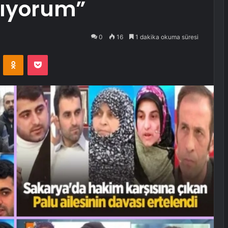
kıyorum”
0
16
1 dakika okuma süresi
VKontakte
Odnoklassniki
Pocket