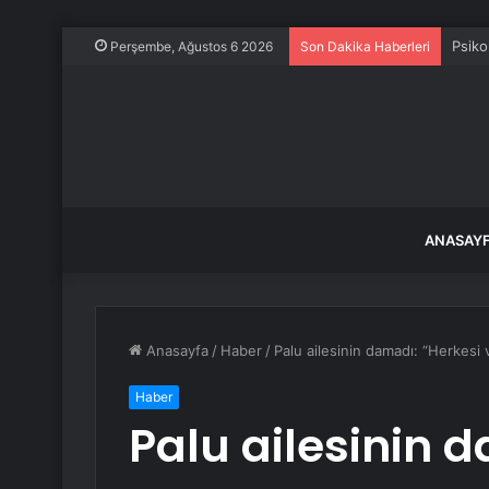
Psiko
Perşembe, Ağustos 6 2026
Son Dakika Haberleri
ANASAY
Anasayfa
/
Haber
/
Palu ailesinin damadı: “Herkesi 
Haber
Palu ailesinin 