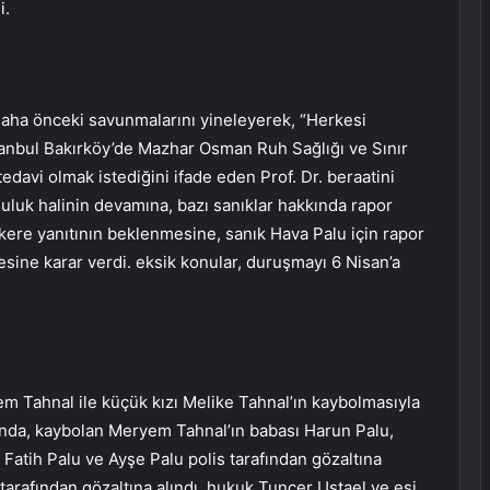
i.
daha önceki savunmalarını yineleyerek, “Herkesi
stanbul Bakırköy’de Mazhar Osman Ruh Sağlığı ve Sınır
edavi olmak istediğini ifade eden Prof. Dr. beraatini
luluk halinin devamına, bazı sanıklar hakkında rapor
kere yanıtının beklenmesine, sanık Hava Palu için rapor
esine karar verdi. eksik konular, duruşmayı 6 Nisan’a
em Tahnal ile küçük kızı Melike Tahnal’ın kaybolmasıyla
cunda, kaybolan Meryem Tahnal’ın babası Harun Palu,
 Fatih Palu ve Ayşe Palu polis tarafından gözaltına
s tarafından gözaltına alındı. hukuk Tuncer Ustael ve eşi