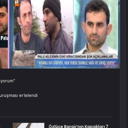
kıyorum”
duruşması ertelendi
k
Özlüce Barajı’nın Kapakları 7