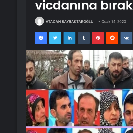
vicdanına bıra
ATACAN BAYRAKTAROĞLU
Ocak 14, 2023
Facebook
Twitter
LinkedIn
Tumblr
Pinterest
Reddit