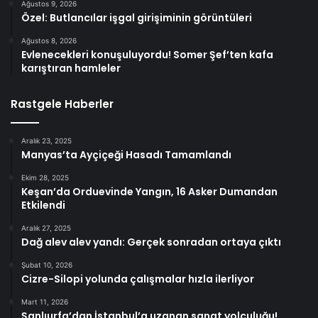
Ağustos 9, 2026
Özel: Butlancılar işgal girişiminin görüntüleri
Ağustos 8, 2026
Evlenecekleri konuşuluyordu! Somer Şef’ten kafa
karıştıran hamleler
Rastgele Haberler
Aralık 23, 2025
Manyas’ta Ayçiçeği Hasadı Tamamlandı
Ekim 28, 2025
Keşan’da Orduevinde Yangın, 16 Asker Dumandan
Etkilendi
Aralık 27, 2025
Dağ alev alev yandı: Gerçek sonradan ortaya çıktı
Şubat 10, 2026
Cizre-Silopi yolunda çalışmalar hızla ilerliyor
Mart 11, 2026
Şanlıurfa’dan İstanbul’a uzanan sanat yolculuğu!