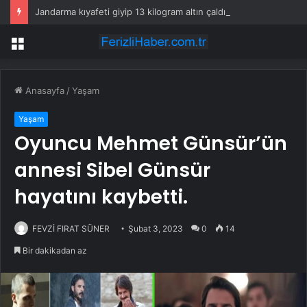
Jandarma kıyafeti giyip 13 kilogram altın çaldılar! Film gibi soygun cezaevinde bitti
Menü
Anasayfa
/
Yaşam
Yaşam
Oyuncu Mehmet Günsür’ün
annesi Sibel Günsür
hayatını kaybetti.
FEVZİ FIRAT SÜNER
Şubat 3, 2023
0
14
Bir dakikadan az