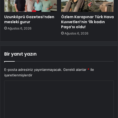
Uzunköprü Gazetesi’nden
Özlem Karapınar Türk Hava
mesleki gurur
Kuvvetleri’nin ‘İlk kadın
Paşa’sı oldu!
Ağustos 6, 2026
Ağustos 6, 2026
Bir yanıt yazın
E-posta adresiniz yayınlanmayacak.
Gerekli alanlar
*
ile
işaretlenmişlerdir
Y
o
r
u
m