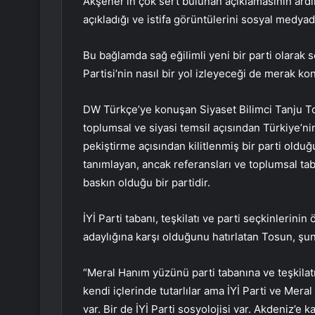
Akşener’in çok sert bulunan açıklamasının ardınd
açıkladığı ve istifa görüntülerini sosyal medyad
Bu bağlamda sağ eğilimli yeni bir parti olara
Partisi’nin nasıl bir yol izleyeceği de merak ko
DW Türkçe’ye konuşan Siyaset Bilimci Tanju T
toplumsal ve siyasi temsil açısından Türkiye’ni
pekiştirme açısından kilitlenmiş bir parti olduğ
tanımlayan, ancak referansları ve toplumsal taban
baskın olduğu bir partidir.
İYİ Parti tabanı, teşkilatı ve parti seçkinlerin
adaylığına karşı olduğunu hatırlatan Tosun, şunl
“Meral Hanım yüzünü parti tabanına ve teşkilatın
kendi içlerinde tutarlılar ama İYİ Parti ve Mera
var. Bir de İYİ Parti sosyolojisi var. Akdeniz’e 