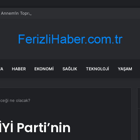
li Annem’in Toprak’ı Jennifer Boyner büyüdü: Evlilik yolunda ilk adımı attı
FA
HABER
EKONOMI
SAĞLIK
TEKNOLOJI
YAŞAM
eleceği ne olacak?
 İYİ Parti’nin