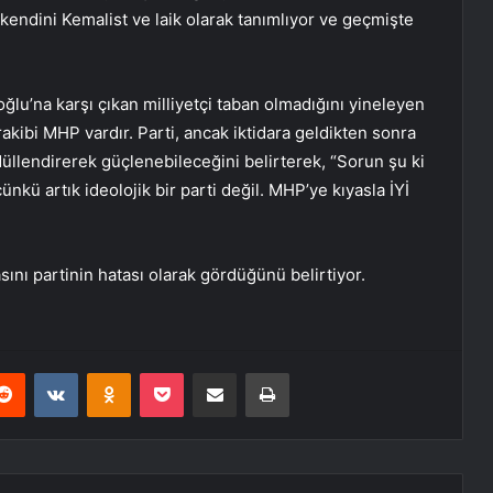
endini Kemalist ve laik olarak tanımlıyor ve geçmişte
roğlu’na karşı çıkan milliyetçi taban olmadığını yineleyen
kibi MHP vardır. Parti, ancak iktidara geldikten sonra
düllendirerek güçlenebileceğini belirterek, “Sorun şu ki
ü artık ideolojik bir parti değil. MHP’ye kıyasla İYİ
sını partinin hatası olarak gördüğünü belirtiyor.
erest
Reddit
VKontakte
Odnoklassniki
Pocket
E-Posta ile paylaş
Yazdır