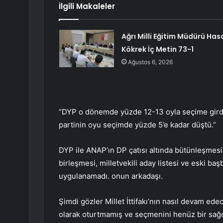
İlgili Makaleler
Ağrı Milli Eğitim Müdürü Has
Kökrek İç Metin 73-1
Ağustos 6, 2026
“DYP o dönemde yüzde 12-13 oyla seçime girdi.
partinin oyu seçimde yüzde 5’e kadar düştü.”
DYP ile ANAP’ın DP çatısı altında bütünleşmes
birleşmesi, milletvekili aday listesi ve eski b
uygulanamadı. onun arkadaşı.
Şimdi gözler Millet İttifakı’nın nasıl devam ede
olarak oturtmamış ve seçmenini henüz bir sağc