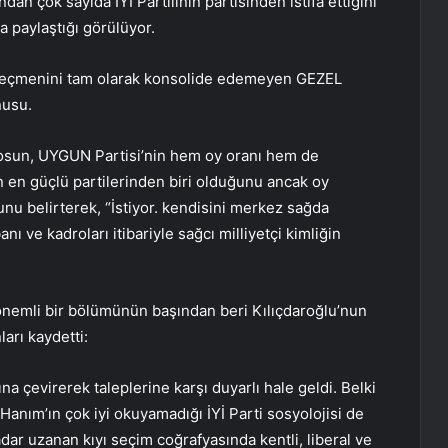
an çok sayıda İYİ Partilinin partisinden istifa ettiğini
a paylaştığı görülüyor.
k seçmenini tam olarak konsolide edemeyen GEZEL
nusu.
osun, UYGUN Partisi’nin hem oy oranı hem de
n en güçlü partilerinden biri olduğunu ancak oy
unu belirterek, “İstiyor. kendisini merkez sağda
ı ve kadroları itibariyle sağcı milliyetçi kimliğin
in önemli bir bölümünün başından beri Kılıçdaroğlu’nun
arı kaydetti:
a çevirerek taleplerine karşı duyarlı hale geldi. Belki
l Hanım’ın çok iyi okuyamadığı İYİ Parti sosyolojisi de
kadar uzanan kıyı seçim coğrafyasında kentli, liberal ve