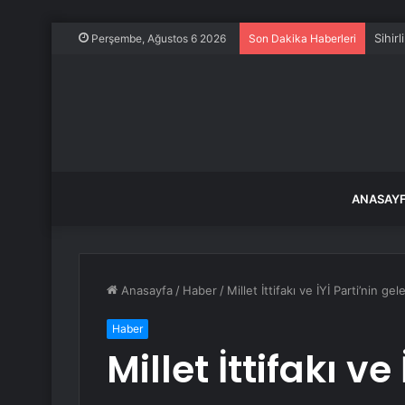
Sihir
Perşembe, Ağustos 6 2026
Son Dakika Haberleri
ANASAY
Anasayfa
/
Haber
/
Millet İttifakı ve İYİ Parti’nin g
Haber
Millet İttifakı ve