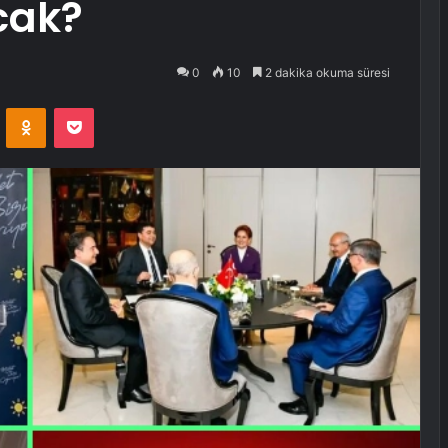
cak?
0
10
2 dakika okuma süresi
VKontakte
Odnoklassniki
Pocket