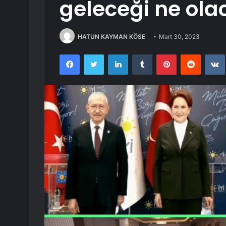
geleceği ne ola
HATUN KAYMAN KÖSE
Mart 30, 2023
Facebook
Twitter
LinkedIn
Tumblr
Pinterest
Reddit