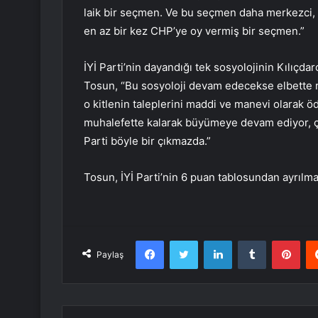
laik bir seçmen. Ve bu seçmen daha merkezci, k
en az bir kez CHP’ye oy vermiş bir seçmen.”
İYİ Parti’nin dayandığı tek sosyolojinin Kılıçda
Tosun, “Bu sosyoloji devam edecekse elbette ra
o kitlenin taleplerini maddi ve manevi olarak ö
muhalefette kalarak büyümeye devam ediyor, çünk
Parti böyle bir çıkmazda.”
Tosun, İYİ Parti’nin 6 puan tablosundan ayrılma
Facebook
Twitter
LinkedIn
Tumblr
Pint
Paylaş