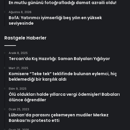
En mutlu gününü fotoğrafladığı damat azraili oldu!
Ağustos 8, 2026
BofA: Yatırımcı iyimserliği beş yılın en yüksek
seviyesinde
Rastgele Haberler
Aralık 8, 2025
Tercan’da Kış Hazırlığı: Saman Balyaları Yığılıyor
Mart 21, 2025
Komisere “Teke tek” teklifinde bulunan eylemci, hiç
beklemediği bir karşılık aldı
Ekim 9, 2025
Ölü oldukları halde yıllarca vergi ödemişler! Babaları
ölünce öğrendiler
Ocak 25, 2023
Lübnan’da parasını çekemeyen mudiler Merkez
Bankası’nı protesto etti
Ocak 25, 2025