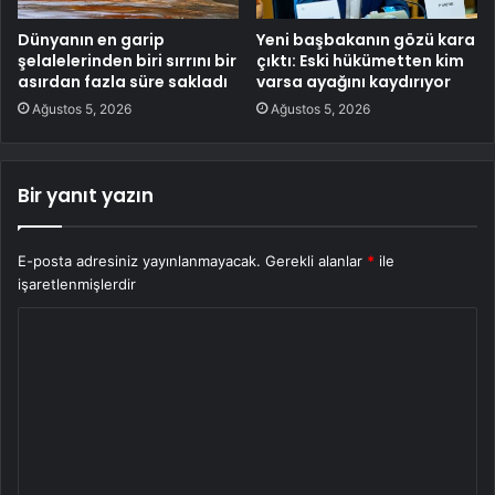
Dünyanın en garip
Yeni başbakanın gözü kara
şelalelerinden biri sırrını bir
çıktı: Eski hükümetten kim
asırdan fazla süre sakladı
varsa ayağını kaydırıyor
Ağustos 5, 2026
Ağustos 5, 2026
Bir yanıt yazın
E-posta adresiniz yayınlanmayacak.
Gerekli alanlar
*
ile
işaretlenmişlerdir
Y
o
r
u
m
*