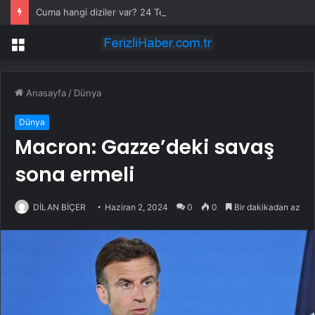
Cuma hangi diziler var? 24 Temmuz Asırlık Gece saat kaçta başlıyor?
Menü
Anasayfa
/
Dünya
Dünya
Macron: Gazze’deki savaş
sona ermeli
DİLAN BİÇER
Haziran 2, 2024
0
0
Bir dakikadan az