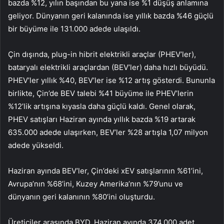
bazda %12, yılın başından bu yana ise %1 düşüş anlamına
geliyor. Dünyanın geri kalanında ise yıllık bazda %46 güçlü
bir büyüme ile 131.000 adede ulaşıldı.
Çin dışında, plug-in hibrit elektrikli araçlar (PHEV’ler),
bataryalı elektrikli araçlardan (BEV’ler) daha hızlı büyüdü.
PHEV’ler yıllık %40, BEV’ler ise %12 artış gösterdi. Bununla
birlikte, Çin’de BEV talebi %41 büyüme ile PHEV’lerin
%12’lik artışına kıyasla daha güçlü kaldı. Genel olarak,
PHEV satışları Haziran ayında yıllık bazda %19 artarak
635.000 adede ulaşırken, BEV’ler %28 artışla 1,07 milyon
adede yükseldi.
Haziran ayında BEV’ler, Çin’deki xEV satışlarının %61’ini,
Avrupa’nın %68’ini, Kuzey Amerika’nın %79’unu ve
dünyanın geri kalanının %80’ini oluşturdu.
Üreticiler arasında BYD, Haziran ayında 374.000 adet