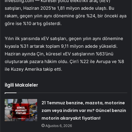
Investing.com — Küresel yolcu elektrikli araç (xEV)
satışları, Haziran 2025’te 1,81 milyon adede ulaştı. Bu
rakam, geçen yılın aynı dönemine göre %24, bir önceki aya
göre ise %10 artış gösterdi.
Yılın ilk yarısında xEV satışları, geçen yılın aynı dönemine
kıyasla %31 artarak toplam 9,11 milyon adede yükseldi.
Haziran ayında Çin, küresel xEV satışlarının %63’ünü
oluşturarak pazara hâkim oldu. Çin’i %22 ile Avrupa ve %8
ile Kuzey Amerika takip etti.
İlgili Makaleler
21 Temmuz benzine, mazota, motorine
zam veya indirim var mı? Güncel benzin
motorin akaryakıt fiyatları!
Ağustos 6, 2026