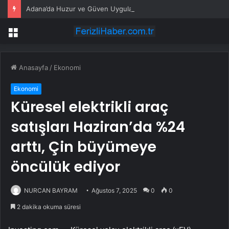
Adana’da Huzur ve Güven Uygulaması
Menü
Anasayfa
/
Ekonomi
Ekonomi
Küresel elektrikli araç
satışları Haziran’da %24
arttı, Çin büyümeye
öncülük ediyor
NURCAN BAYRAM
Ağustos 7, 2025
0
0
2 dakika okuma süresi