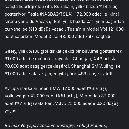
satışla liderliği elde etti. Bu rakam, yıllık bazda %18 artışı
gösteriyor. Tesla (NASDAQ:
TSLA
), 172.000 adet ile ikinci
sırada yer aldı. Ancak şirket, yıllık bazda %11, yılın başından
bu yana ise %13 düşüş yaşadı. Tesla’nın Model Y’si 121.000
adet satarken, Model 3 ise 48.000 adet katkı sağladı.
Geely, yıllık %186 gibi dikkat çekici bir büyüme göstererek
91.000 adet ile üçüncü sırayı aldı. Changan, %43 artışla
78.000 adet satış gerçekleştirdi. Shanghai GM Wuling ise
61.000 adet satarak geçen yıla göre %69 artış kaydetti.
Avrupa markalarından BMW 47.000 adet (%8 artış),
Volkswagen 42.000 adet (%51 artış), Mercedes 32.000
adet (%7 artış) satarken, Volvo 25.000 adede %20 düşüş
yaşadı.
Bu makale yapay zekanın desteğiyle oluşturulmuş,