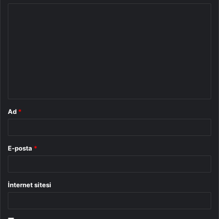
Y
o
r
u
m
*
Ad
*
E-posta
*
İnternet sitesi