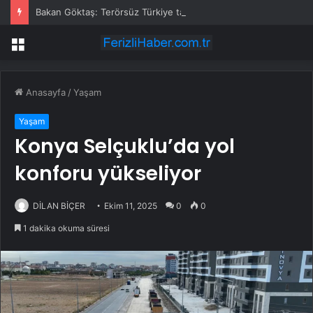
Bakan Göktaş: Terörsüz Türkiye tarihi bir adımdır
Menü
Anasayfa
/
Yaşam
Yaşam
Konya Selçuklu’da yol
konforu yükseliyor
DİLAN BİÇER
Ekim 11, 2025
0
0
1 dakika okuma süresi