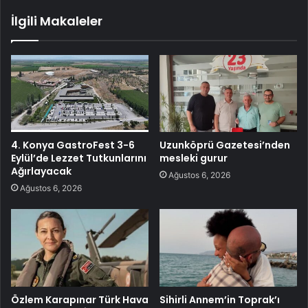
İlgili Makaleler
4. Konya GastroFest 3-6
Uzunköprü Gazetesi’nden
Eylül’de Lezzet Tutkunlarını
mesleki gurur
Ağırlayacak
Ağustos 6, 2026
Ağustos 6, 2026
Özlem Karapınar Türk Hava
Sihirli Annem’in Toprak’ı