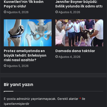
Kuvvetleri’nin ‘İlk kadın
Jennifer Boyner büyüdü:
Paşa’sı oldu!
Evlilik yolunda ilk adımı attı
Ağustos 6, 2026
Ağustos 6, 2026
Protez ameliyatında en
Damada dana taktılar
büyük tehdit: Enfeksiyon
Ağustos 4, 2026
riski nasıl azaltılır?
Ağustos 5, 2026
Bir yanıt yazın
E-posta adresiniz yayınlanmayacak.
Gerekli alanlar
*
ile
işaretlenmişlerdir