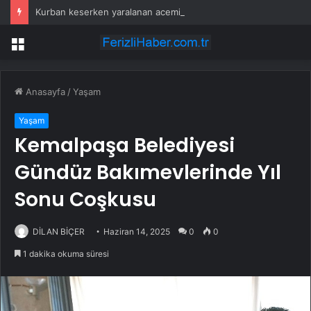
Kurban keserken yaralanan acemi kasaplar hastanelik oldu
Menü
Anasayfa
/
Yaşam
Yaşam
Kemalpaşa Belediyesi
Gündüz Bakımevlerinde Yıl
Sonu Coşkusu
DİLAN BİÇER
Haziran 14, 2025
0
0
1 dakika okuma süresi