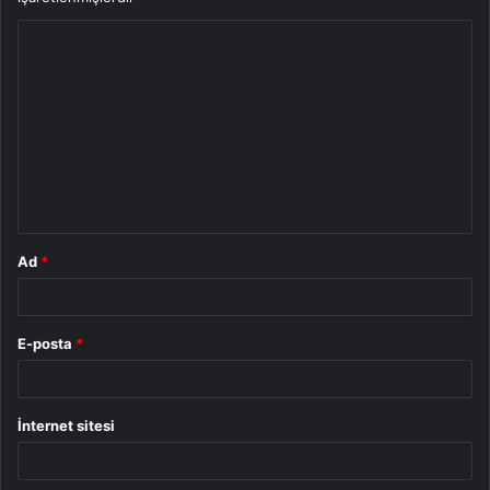
Y
o
r
u
m
*
Ad
*
E-posta
*
İnternet sitesi