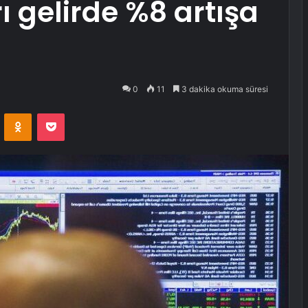
ı gelirde %8 artışa
0
11
3 dakika okuma süresi
VKontakte
Odnoklassniki
Pocket