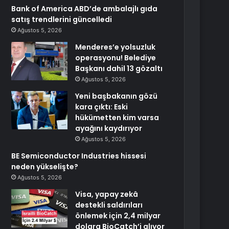
Bank of America ABD’de ambalajlı gıda
satış trendlerini güncelledi
Ağustos 5, 2026
Menderes’e yolsuzluk
operasyonu! Belediye
Başkanı dahil 13 gözaltı
Ağustos 5, 2026
Yeni başbakanın gözü
kara çıktı: Eski
hükümetten kim varsa
ayağını kaydırıyor
Ağustos 5, 2026
BE Semiconductor Industries hissesi
neden yükselişte?
Ağustos 5, 2026
Visa, yapay zekâ
destekli saldırıları
önlemek için 2,4 milyar
dolara BioCatch’i alıyor