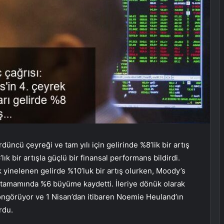
cü çeyreği ve tam yılı için gelirinde %8’lik bir artış
ık bir artışla güçlü bir finansal performans bildirdi.
k yinelenen gelirde %10’luk bir artış olurken, Moody’s
n tamamında %6 büyüme kaydetti. İleriye dönük olarak
ngörüyor ve 1 Nisan’dan itibaren Noemie Heuland’ın
rdu.