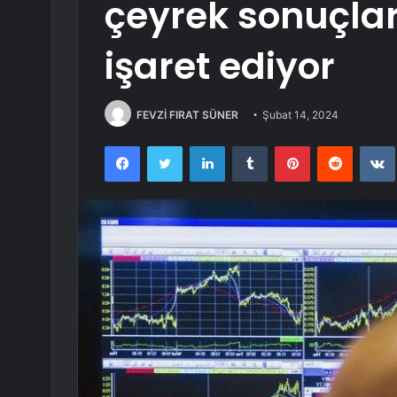
çeyrek sonuçlar
işaret ediyor
FEVZİ FIRAT SÜNER
Şubat 14, 2024
Facebook
Twitter
LinkedIn
Tumblr
Pinterest
Reddit