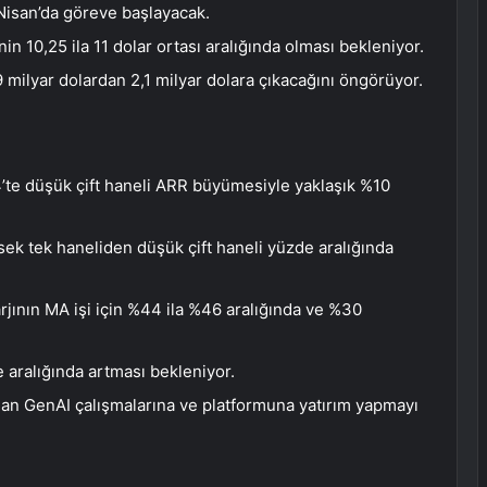
Nisan’da göreve başlayacak.
nin 10,25 ila 11 dolar ortası aralığında olması bekleniyor.
9 milyar dolardan 2,1 milyar dolara çıkacağını öngörüyor.
’te düşük çift haneli ARR büyümesiyle yaklaşık %10
sek tek haneliden düşük çift haneli yüzde aralığında
arjının MA işi için %44 ila %46 aralığında ve %30
e aralığında artması bekleniyor.
olan GenAI çalışmalarına ve platformuna yatırım yapmayı