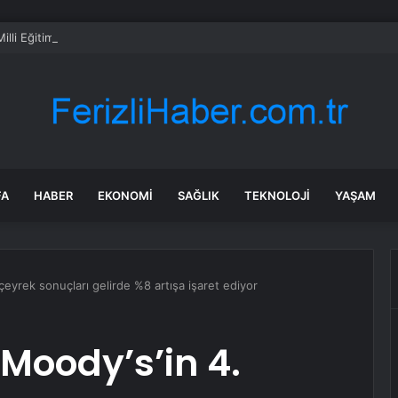
Milli Eğitim Müdürü Hasan Kökrek İç Metin 73-1
FA
HABER
EKONOMI
SAĞLIK
TEKNOLOJI
YAŞAM
çeyrek sonuçları gelirde %8 artışa işaret ediyor
 Moody’s’in 4.