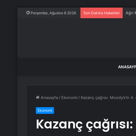
Ağrı 
Perşembe, Ağustos 6 2026
Son Dakika Haberleri
ANASAY
Anasayfa
/
Ekonomi
/
Kazanç çağrısı: Moody’s’in 4. 
Ekonomi
Kazanç çağrısı: