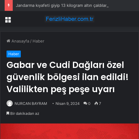
Jandarma kıyafeti giyip 13 kilogram altın çaldılar! Film gibi soygun cezaevinde bitti
Menü
Anasayfa
/
Haber
Haber
Gabar ve Cudi Dağları özel
güvenlik bölgesi ilan edildi!
Valilikten peş peşe uyarı
NURCAN BAYRAM
Nisan 9, 2024
0
7
Bir dakikadan az