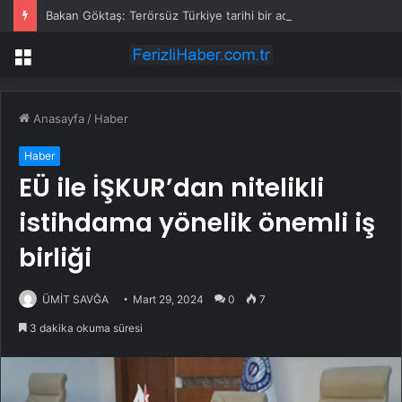
Bakan Göktaş: Terörsüz Türkiye tarihi bir adımdır
Menü
Anasayfa
/
Haber
Haber
EÜ ile İŞKUR’dan nitelikli
istihdama yönelik önemli iş
birliği
ÜMİT SAVĞA
Mart 29, 2024
0
7
3 dakika okuma süresi