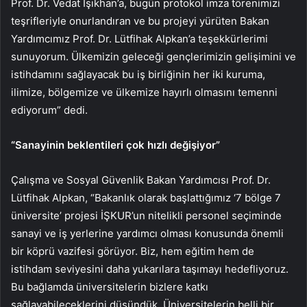
Prof. Dr. Vedat Işıkhan’a, bugün protokol imza törenimizi
teşrifleriyle onurlandıran ve bu projeyi yürüten Bakan
Yardımcımız Prof. Dr. Lütfihak Alpkan’a teşekkürlerimi
sunuyorum.
Ülkemizin geleceği gençlerimizin gelişimini ve
istihdamını sağlayacak bu iş birliğinin her iki kuruma,
ilimize, bölgemize ve ülkemize hayırlı olmasını temenni
ediyorum” dedi.
“Sanayinin beklentileri çok hızlı değişiyor”
Çalışma ve Sosyal Güvenlik Bakan Yardımcısı Prof. Dr.
Lütfihak Alpkan, “Bakanlık olarak başlattığımız ‘7 bölge 7
üniversite’ projesi İŞKUR’un nitelikli personel seçiminde
sanayi ve iş yerlerine yardımcı olması konusunda önemli
bir köprü vazifesi görüyor. Biz, hem eğitim hem de
istihdam seviyesini daha yukarılara taşımayı hedefliyoruz.
Bu bağlamda üniversitelerin bizlere katkı
sağlayabileceklerini düşündük. Üniversitelerin belli bir