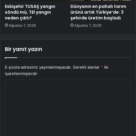
Eskişehir TUSAŞ yangın
Dünyanın en pahalı tarım
söndü mü, TEİ yangın
ürünü artık Türkiye’de: 3
neden çıktı?
şehirde üretim başladı
Ağustos 7, 2026
Ağustos 7, 2026
Bir yanıt yazın
E-posta adresiniz yayınlanmayacak.
Gerekli alanlar
*
ile
işaretlenmişlerdir
Y
o
r
u
m
*