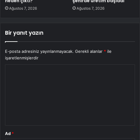
neden çıktı?
şehirde üretim başladı
Ağustos 7, 2026
Ağustos 7, 2026
Bir yanıt yazın
E-posta adresiniz yayınlanmayacak.
Gerekli alanlar
*
ile
işaretlenmişlerdir
Y
o
r
u
m
*
Ad
*