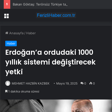
Bakan Göktaş: Terörsüz Türkiye tarihi bir adımdır
Menü
Anasayfa
/
Haber
Haber
Erdoğan’a ordudaki 1000
yıllık sistemi değiştirecek
yetki
MEHMET HAZBİN KAZBEK
Mayıs 19, 2025
0
0
1 dakika okuma süresi