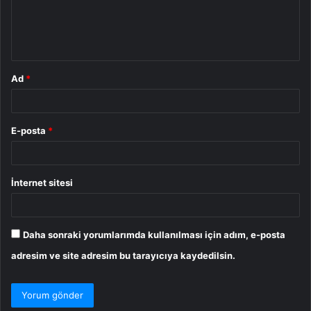
m
*
Ad
*
E-posta
*
İnternet sitesi
Daha sonraki yorumlarımda kullanılması için adım, e-posta
adresim ve site adresim bu tarayıcıya kaydedilsin.