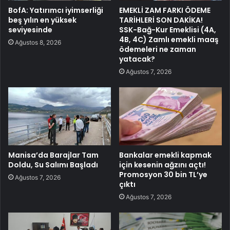
BofA: Yatırımcı iyimserliği
EMEKLİ ZAM FARKI ÖDEME
beş yılın en yüksek
TARİHLERİ SON DAKİKA!
seviyesinde
SSK-Bağ-Kur Emeklisi (4A,
4B, 4C) Zamlı emekli maaş
Ağustos 8, 2026
ödemeleri ne zaman
yatacak?
Ağustos 7, 2026
Manisa’da Barajlar Tam
Bankalar emekli kapmak
Doldu, Su Salımı Başladı
için kesenin ağzını açtı!
Promosyon 30 bin TL’ye
Ağustos 7, 2026
çıktı
Ağustos 7, 2026