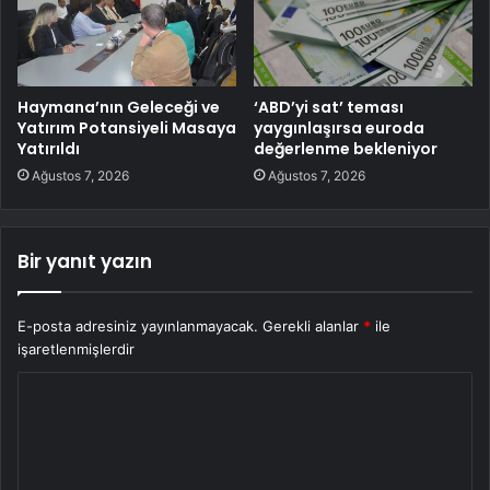
Haymana’nın Geleceği ve
‘ABD’yi sat’ teması
Yatırım Potansiyeli Masaya
yaygınlaşırsa euroda
Yatırıldı
değerlenme bekleniyor
Ağustos 7, 2026
Ağustos 7, 2026
Bir yanıt yazın
E-posta adresiniz yayınlanmayacak.
Gerekli alanlar
*
ile
işaretlenmişlerdir
Y
o
r
u