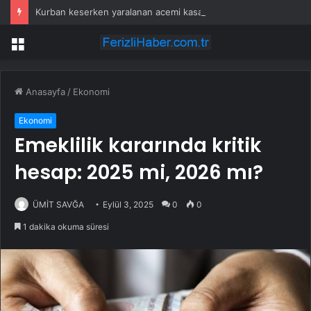
Kurban keserken yaralanan acemi kasaplar hastanelik oldu
Menü
Anasayfa
/
Ekonomi
Ekonomi
Emeklilik kararında kritik
hesap: 2025 mi, 2026 mı?
ÜMİT SAVĞA
Eylül 3, 2025
0
0
1 dakika okuma süresi