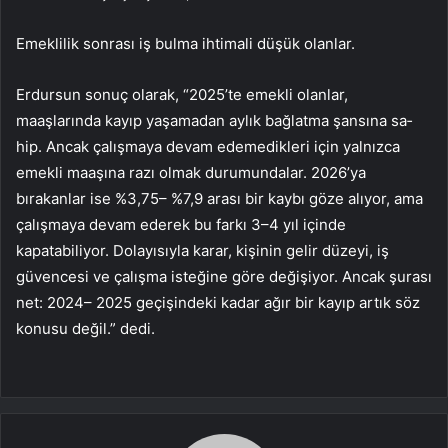
Emeklilik sonrası iş bulma ihtimali dü­şük olanlar.
Erdursun sonuç olarak, “2025’te emekli olanlar,
maaşlarında ka­yıp yaşamadan aylık bağlatma şansına sa­
hip. Ancak çalışmaya devam edemedikleri için yalnızca
emekli maaşına razı olmak du­rumundalar. 2026’ya
bırakanlar ise %3,75– %7,9 arası bir kaybı göze alıyor, ama
çalış­maya devam ederek bu farkı 3–4 yıl içinde
kapatabiliyor. Dolayısıyla karar, kişinin ge­lir düzeyi, iş
güvencesi ve çalışma isteği­ne göre değişiyor. Ancak şurası
net: 2024– 2025 geçişindeki kadar ağır bir kayıp artık söz
konusu değil.” dedi.