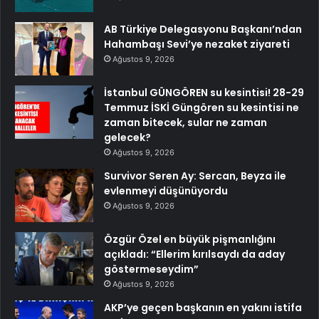
AB Türkiye Delegasyonu Başkanı’ndan
Hahambaşı Sevi’ye nezaket ziyareti
Ağustos 9, 2026
İstanbul GÜNGÖREN su kesintisi! 28-29
Temmuz İSKİ Güngören su kesintisi ne
zaman bitecek, sular ne zaman
gelecek?
Ağustos 9, 2026
Survivor Seren Ay: Sercan, Beyza ile
evlenmeyi düşünüyordu
Ağustos 9, 2026
Özgür Özel en büyük pişmanlığını
açıkladı: “Ellerim kırılsaydı da aday
göstermeseydim”
Ağustos 9, 2026
AKP’ye geçen başkanın en yakını istifa