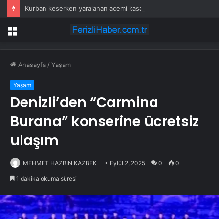
Kurban keserken yaralanan acemi kasaplar hastanelik oldu
Menü
Anasayfa
/
Yaşam
Yaşam
Denizli’den “Carmina
Burana” konserine ücretsiz
ulaşım
MEHMET HAZBİN KAZBEK
Eylül 2, 2025
0
0
1 dakika okuma süresi