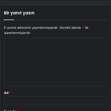
Bir yanıt yazın
E-posta adresiniz yayınlanmayacak.
Gerekli alanlar
*
ile
işaretlenmişlerdir
Y
o
r
u
m
*
Ad
*