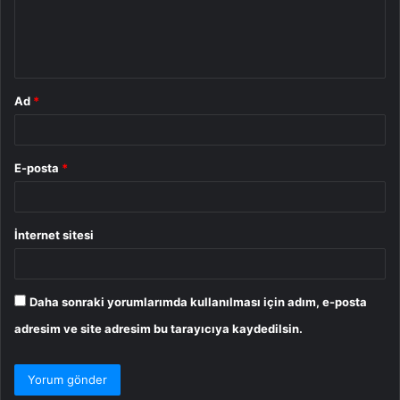
m
*
Ad
*
E-posta
*
İnternet sitesi
Daha sonraki yorumlarımda kullanılması için adım, e-posta
adresim ve site adresim bu tarayıcıya kaydedilsin.