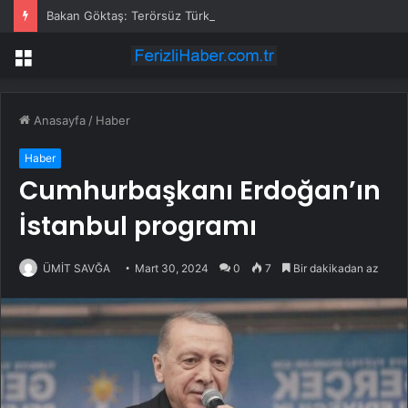
Bakan Göktaş: Terörsüz Türkiye tarihi bir adımdır
Menü
Anasayfa
/
Haber
Haber
Cumhurbaşkanı Erdoğan’ın
İstanbul programı
ÜMİT SAVĞA
Mart 30, 2024
0
7
Bir dakikadan az