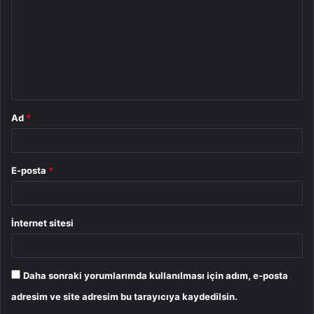
r
u
m
*
Ad
*
E-posta
*
İnternet sitesi
Daha sonraki yorumlarımda kullanılması için adım, e-posta
adresim ve site adresim bu tarayıcıya kaydedilsin.