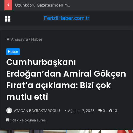
Uzunköprü Gazetesi’nden mesleki gurur
Menü
Anasayfa
/
Haber
Haber
Cumhurbaşkanı
Erdoğan’dan Amiral Gökçen
Fırat’a açıklama: Bizi çok
mutlu etti
ATACAN BAYRAKTAROĞLU
Ağustos 7, 2023
0
13
1 dakika okuma süresi