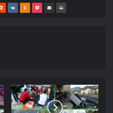
erest
Reddit
VKontakte
Odnoklassniki
Pocket
E-Posta ile paylaş
Yazdır