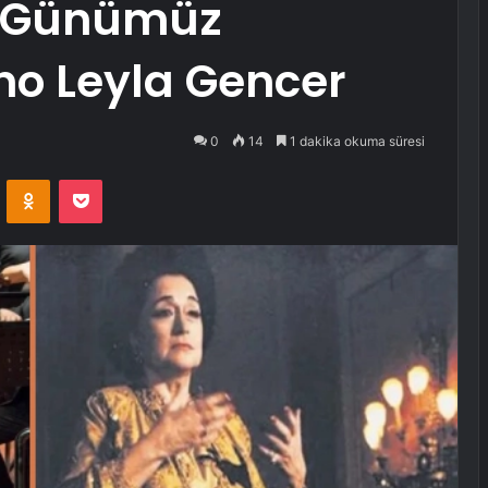
z Günümüz
no Leyla Gencer
0
14
1 dakika okuma süresi
VKontakte
Odnoklassniki
Pocket