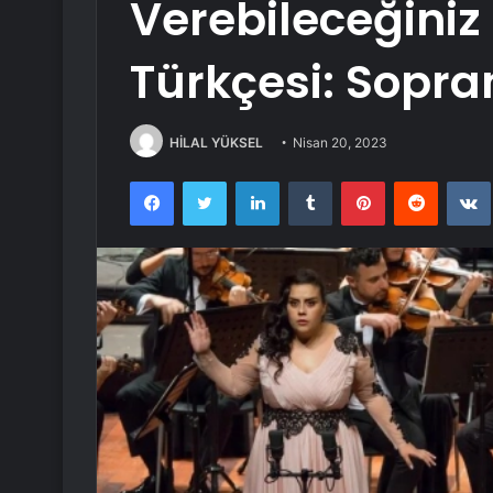
Verebileceğini
Türkçesi: Sopra
HİLAL YÜKSEL
Nisan 20, 2023
Facebook
Twitter
LinkedIn
Tumblr
Pinterest
Reddit