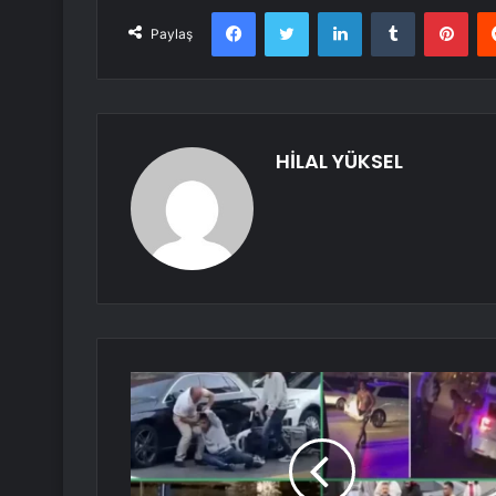
Facebook
Twitter
LinkedIn
Tumblr
Pint
Paylaş
HİLAL YÜKSEL