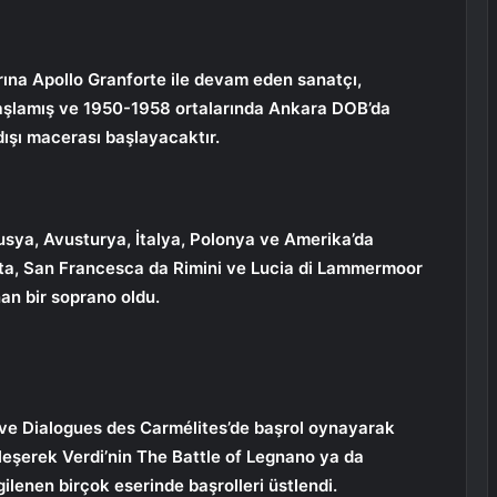
rına Apollo Granforte ile devam eden sanatçı,
başlamış ve 1950-1958 ortalarında Ankara DOB’da
 dışı macerası başlayacaktır.
usya, Avusturya, İtalya, Polonya ve Amerika’da
ta, San Francesca da Rimini ve Lucia di Lammermoor
an bir soprano oldu.
 ve Dialogues des Carmélites’de başrol oynayarak
rleşerek Verdi’nin The Battle of Legnano ya da
gilenen birçok eserinde başrolleri üstlendi.