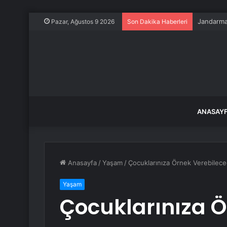
Jandarma 
Pazar, Ağustos 9 2026
Son Dakika Haberleri
ANASAY
Anasayfa
/
Yaşam
/
Çocuklarınıza Örnek Verebilec
Yaşam
Çocuklarınıza 