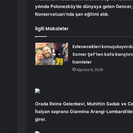
yılında Polonezköy’de dünyaya gelen Gencer, İs
Konservatuarı’nda şan eğitimi aldı.
İlgili Makaleler
Evlenecekleri konuşuluyordu
Somer Şef’ten kafa karıştır
hamleler
Ağustos 8, 2026
Orada Reine Gelenbevi, Muhittin Sadak ve Cem
İtalyan soprano Giannina Arangi-Lombardi’de
girer.