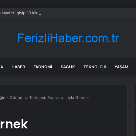
kıyafeti giyip 13 kilogram altın çaldılar! Film gibi soygun cezaevinde bitti
FA
HABER
EKONOMI
SAĞLIK
TEKNOLOJI
YAŞAM
eğiniz Günümüz Türkçesi: Soprano Leyla Gencer
Örnek