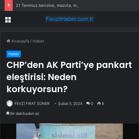
21 Temmuz benzine, mazota, motorine zam veya indirim var mı? Güncel benzin motorin akaryakıt fiyatları!
Menü
Anasayfa
/
Haber
Haber
CHP’den AK Parti’ye pankart
eleştirisi: Neden
korkuyorsun?
FEVZİ FIRAT SÜNER
Şubat 5, 2024
0
8
Bir dakikadan az