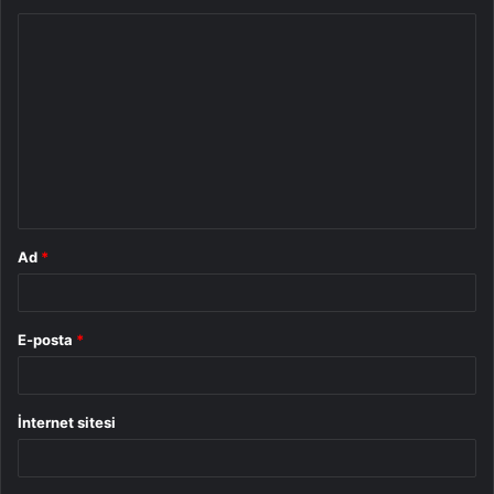
Y
o
r
u
m
*
Ad
*
E-posta
*
İnternet sitesi