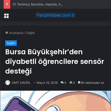
21 Temmuz benzine, mazota, motorine zam veya indirim var mı? Güncel benzin motorin akaryakıt fiyatları!
Menü
Anasayfa
/
Sağlık
Sağlık
Bursa Büyükşehir’den
diyabetli öğrencilere sensör
desteği
ÜMİT SAVĞA
Mayıs 16, 2026
0
0
Bir dakikadan az