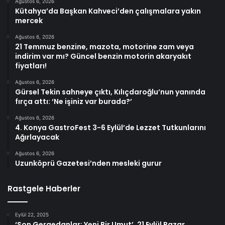
Ağustos 6, 2026
Kütahya’da Başkan Kahveci’den çalışmalara yakın
mercek
Ağustos 6, 2026
21 Temmuz benzine, mazota, motorine zam veya
indirim var mı? Güncel benzin motorin akaryakıt
fiyatları!
Ağustos 6, 2026
Gürsel Tekin sahneye çıktı, Kılıçdaroğlu’nun yanında
fırça attı: ‘Ne işiniz var burada?’
Ağustos 6, 2026
4. Konya GastroFest 3-6 Eylül’de Lezzet Tutkunlarını
Ağırlayacak
Ağustos 6, 2026
Uzunköprü Gazetesi’nden mesleki gurur
Rastgele Haberler
Eylül 22, 2025
‘Son Gergedanlar: Yeni Bir Umut’, 21 Eylül Pazar