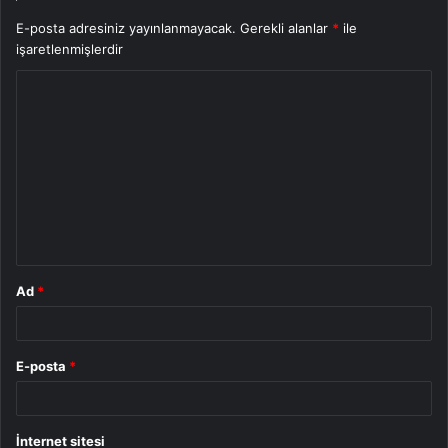
E-posta adresiniz yayınlanmayacak.
Gerekli alanlar
*
ile
işaretlenmişlerdir
Y
o
r
u
m
*
Ad
*
E-posta
*
İnternet sitesi