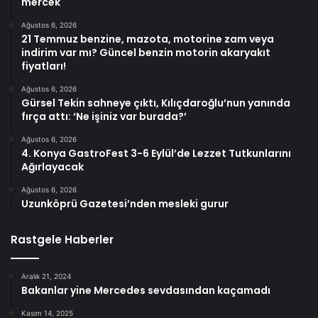
mercek
Ağustos 6, 2026
21 Temmuz benzine, mazota, motorine zam veya
indirim var mı? Güncel benzin motorin akaryakıt
fiyatları!
Ağustos 6, 2026
Gürsel Tekin sahneye çıktı, Kılıçdaroğlu’nun yanında
fırça attı: ‘Ne işiniz var burada?’
Ağustos 6, 2026
4. Konya GastroFest 3-6 Eylül’de Lezzet Tutkunlarını
Ağırlayacak
Ağustos 6, 2026
Uzunköprü Gazetesi’nden mesleki gurur
Rastgele Haberler
Aralık 21, 2024
Bakanlar yine Mercedes sevdasından kaçamadı
Kasım 14, 2025