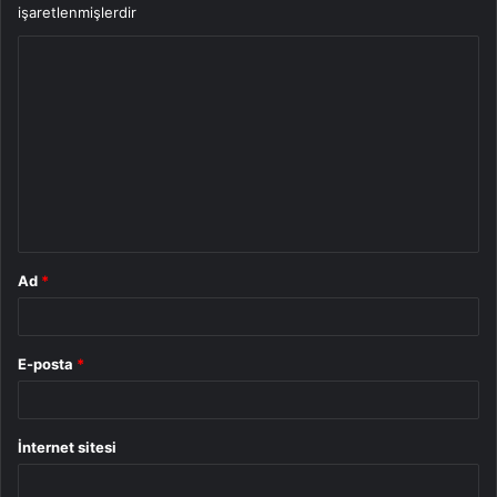
işaretlenmişlerdir
Y
o
r
u
m
*
Ad
*
E-posta
*
İnternet sitesi