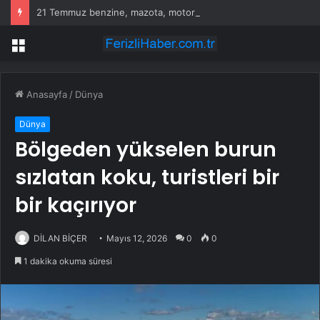
21 Temmuz benzine, mazota, motorine zam veya indirim var mı? Güncel benzin motorin akaryakıt fiyatları!
Menü
Anasayfa
/
Dünya
Dünya
Bölgeden yükselen burun
sızlatan koku, turistleri bir
bir kaçırıyor
DİLAN BİÇER
Mayıs 12, 2026
0
0
1 dakika okuma süresi