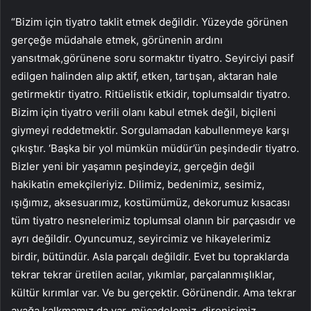
“Bizim için tiyatro taklit etmek değildir. Yüzeyde görünen
gerçeğe müdahale etmek, görünenin ardını
yansıtmak,görünene soru sormaktır tiyatro. Seyirciyi pasif
edilgen halinden alıp aktif, etken, tartışan, aktaran hale
getirmektir tiyatro. Ritüelistik etkidir, toplumsaldır tiyatro.
Bizim için tiyatro verili olanı kabul etmek değil, biçileni
giymeyi reddetmektir. Sorgulamadan kabullenmeye karşı
çıkıştır. ‘Başka bir yol mümkün müdür’ün peşindedir tiyatro.
Bizler yeni bir yaşamın peşindeyiz, gerçeğin değil
hakikatin emekçileriyiz. Dilimiz, bedenimiz, sesimiz,
ışığımız, aksesuarımız, kostümümüz, dekorumuz kısacası
tüm tiyatro nesnelerimiz toplumsal olanın bir parçasıdır ve
ayrı değildir. Oyuncumuz, seyircimiz ve hikayelerimiz
birdir, bütündür. Asla parçalı değildir. Evet bu topraklarda
tekrar tekrar üretilen acılar, yıkımlar, parçalanmışlıklar,
kültür kırımlar var. Ve bu gerçektir. Görünendir. Ama tekrar
ayağa kalkmamız da var, mücadelemiz, direnişimiz,