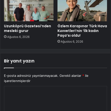
Uzunköprü Gazetesi’nden
Özlem Karapınar Türk Hava
mesleki gurur
Kuvvetleri’nin ‘İlk kadın
Paşa’sı oldu!
Ağustos 6, 2026
Ağustos 6, 2026
Bir yanıt yazın
E-posta adresiniz yayınlanmayacak.
Gerekli alanlar
*
ile
işaretlenmişlerdir
Y
o
r