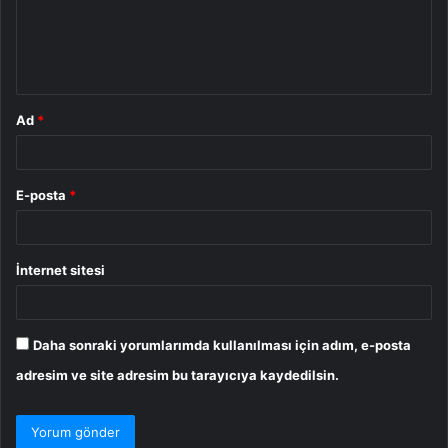
u
m
*
Ad
*
E-posta
*
İnternet sitesi
Daha sonraki yorumlarımda kullanılması için adım, e-posta
adresim ve site adresim bu tarayıcıya kaydedilsin.