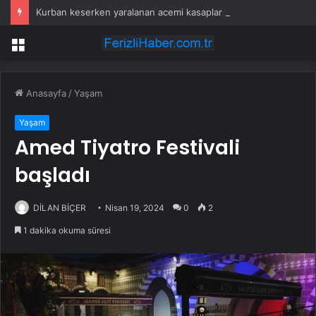
Kurban keserken yaralanan acemi kasaplar hastanelik oldu
Menü
Anasayfa
/
Yaşam
Yaşam
Amed Tiyatro Festivali
başladı
DİLAN BİÇER
Nisan 19, 2024
0
2
1 dakika okuma süresi