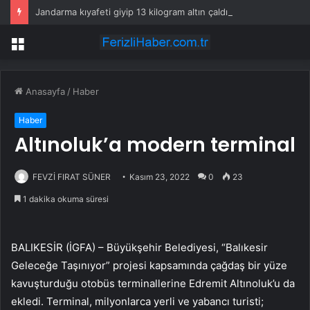
Jandarma kıyafeti giyip 13 kilogram altın çaldılar! Film gibi soygun cezaevinde bitti
Menü
Anasayfa
/
Haber
Haber
Altınoluk’a modern terminal
FEVZİ FIRAT SÜNER
Kasım 23, 2022
0
23
1 dakika okuma süresi
BALIKESİR (İGFA) – Büyükşehir Belediyesi, “Balıkesir
Geleceğe Taşınıyor” projesi kapsamında çağdaş bir yüze
kavuşturduğu otobüs terminallerine Edremit Altınoluk’u da
ekledi. Terminal, milyonlarca yerli ve yabancı turisti;