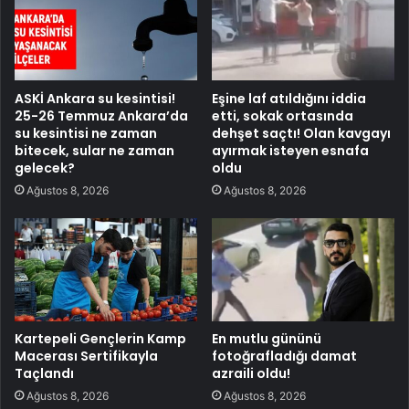
ASKİ Ankara su kesintisi!
Eşine laf atıldığını iddia
25-26 Temmuz Ankara’da
etti, sokak ortasında
su kesintisi ne zaman
dehşet saçtı! Olan kavgayı
bitecek, sular ne zaman
ayırmak isteyen esnafa
gelecek?
oldu
Ağustos 8, 2026
Ağustos 8, 2026
Kartepeli Gençlerin Kamp
En mutlu gününü
Macerası Sertifikayla
fotoğrafladığı damat
Taçlandı
azraili oldu!
Ağustos 8, 2026
Ağustos 8, 2026