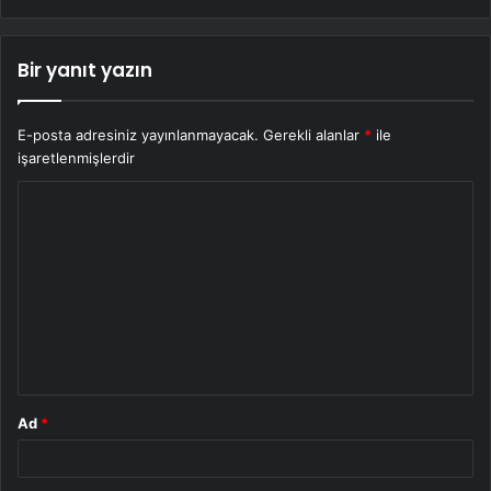
Bir yanıt yazın
E-posta adresiniz yayınlanmayacak.
Gerekli alanlar
*
ile
işaretlenmişlerdir
Y
o
r
u
m
*
Ad
*