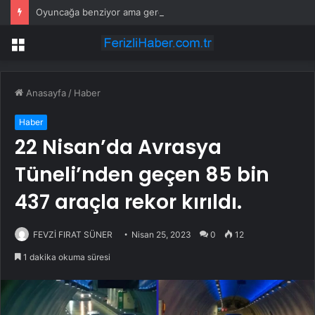
Oyuncağa benziyor ama gerçek: Dünyanın en küçük atı seçildi
Menü
Anasayfa
/
Haber
Haber
22 Nisan’da Avrasya
Tüneli’nden geçen 85 bin
437 araçla rekor kırıldı.
FEVZİ FIRAT SÜNER
Nisan 25, 2023
0
12
1 dakika okuma süresi