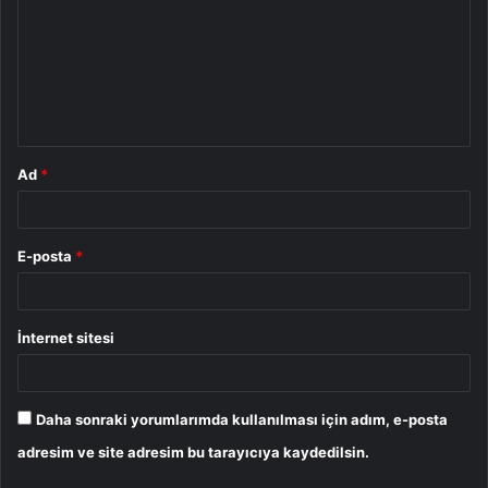
r
u
m
*
Ad
*
E-posta
*
İnternet sitesi
Daha sonraki yorumlarımda kullanılması için adım, e-posta
adresim ve site adresim bu tarayıcıya kaydedilsin.