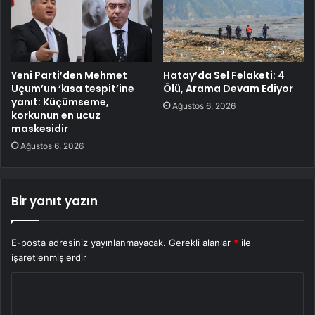
Yeni Parti’den Mehmet
Hatay’da Sel Felaketi: 4
Uçum’un ‘kısa tespit’ine
Ölü, Arama Devam Ediyor
yanıt: Küçümseme,
Ağustos 6, 2026
korkunun en ucuz
maskesidir
Ağustos 6, 2026
Bir yanıt yazın
E-posta adresiniz yayınlanmayacak.
Gerekli alanlar
*
ile
işaretlenmişlerdir
Y
o